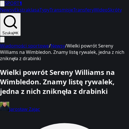
SPORT
1
Newsy
Ekstraklasa
Typy
Transmisje
Transfery
Wideo
Skróty
Szukaj
⌘K
Wiadomości sportowe
/
Newsy
/
Wielki powrót Sereny
Williams na Wimbledon. Znamy listę rywalek, jedna z nich
zniknęła z drabinki
Wielki powrót Sereny Williams na
Wimbledon. Znamy listę rywalek,
jedna z nich zniknęła z drabinki
Jarosław Zając