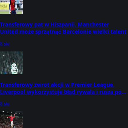
Transferowy pat w Hiszpanii. Manchester
United może sprzątnąć Barcelonie wielki talent
8 sie
Transferowy zwrot akcji w Premier League.
Liverpool wykorzystuje błąd rywala i rusza po
obrońcę
8 sie