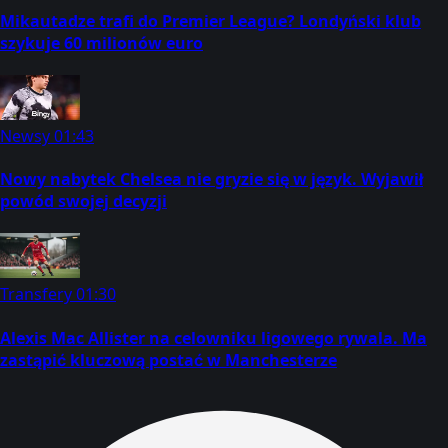
Mikautadze trafi do Premier League? Londyński klub
szykuje 60 milionów euro
Newsy
01:43
Nowy nabytek Chelsea nie gryzie się w język. Wyjawił
powód swojej decyzji
Transfery
01:30
Alexis Mac Allister na celowniku ligowego rywala. Ma
zastąpić kluczową postać w Manchesterze