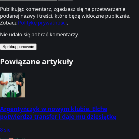
Publikując komentarz, zgadzasz się na przetwarzanie
podanej nazwy i treści, które będą widoczne publicznie.
Zobacz
Politykę prywatności
.
Nie udało się pobrać komentarzy.
Spróbuj ponownie
Powiązane artykuły
Argentyńczyk w nowym klubie. Elche
potwierdza transfer i daje mu dziesiątkę
8 sie