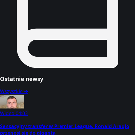
Ostatnie newsy
Wszystkie →
Wideo
04:03
Sensacyjny transfer w Premier League. Ronald Araujo
przenosi się do giganta