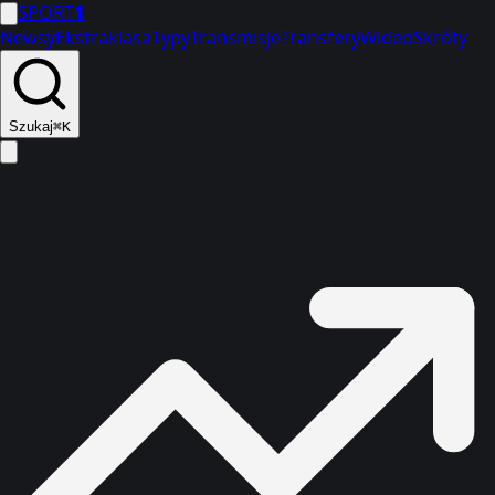
SPORT
1
Newsy
Ekstraklasa
Typy
Transmisje
Transfery
Wideo
Skróty
Szukaj
⌘K