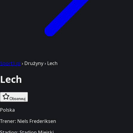
Sport1.pl
›
Drużyny
›
Lech
Lech
Obserwuj
Polska
Trener:
Niels Frederiksen
Stadion:
Stadion Miejski