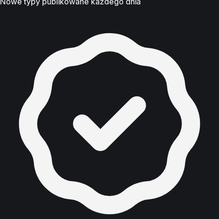
Nowe typy publikowane każdego dnia