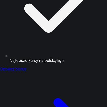
Najlepsze kursy na polską ligę
Odbierz bonus