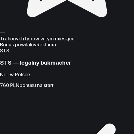
—
Trafionych typów w tym miesiącu
Bonus powitalny
Reklama
STS
STS — legalny bukmacher
Nr 1 w Polsce
760 PLN
bonusu na start