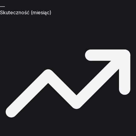
—
Skuteczność (miesiąc)