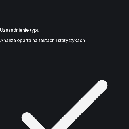
Uzasadnienie typu
Analiza oparta na faktach i statystykach