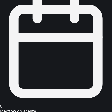
0
Meczów do analizy