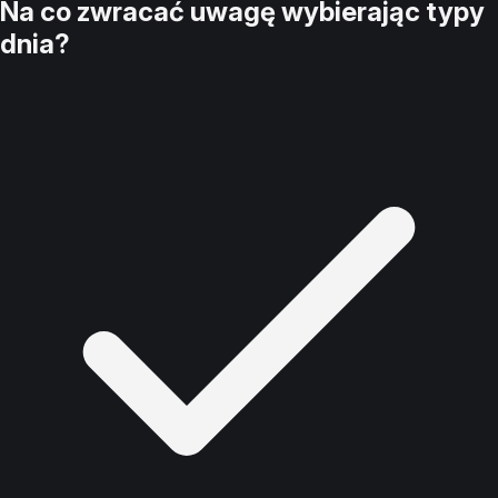
Na co zwracać uwagę wybierając typy
dnia?