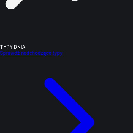
TYPY DNIA
Sprawdź nadchodzące typy