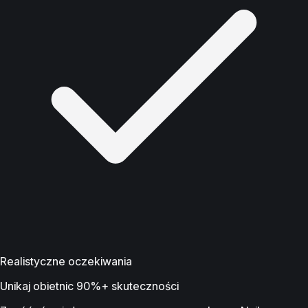
Realistyczne oczekiwania
Unikaj obietnic 90%+ skuteczności