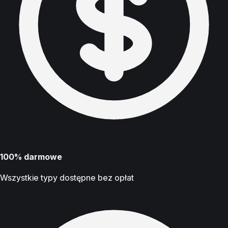
100% darmowe
Wszystkie typy dostępne bez opłat