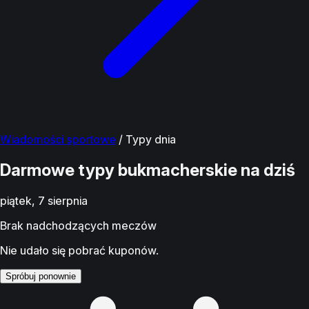
Wiadomości sportowe
/
Typy dnia
Darmowe typy bukmacherskie na dziś
piątek, 7 sierpnia
Brak nadchodzących meczów
Nie udało się pobrać kuponów.
Spróbuj ponownie