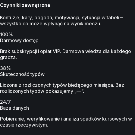
Czynniki zewnętrzne
Kontuzje, kary, pogoda, motywacja, sytuacja w tabeli –
wszystko co może wpłynąć na wynik meczu.
100%
Darmowy dostęp
Brak subskrypcji i opłat VIP. Darmowa wiedza dla każdego
gracza.
38%
Skuteczność typów
Liczona z rozliczonych typów bieżącego miesiąca. Bez
rozliczonych typów pokazujemy „—”.
24/7
Baza danych
Pobieranie, weryfikowanie i analiza spadków kursowych w
czasie rzeczywistym.