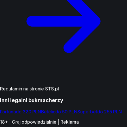
Regulamin na stronie STS.pl
Inni legalni bukmacherzy
Fortuna
do
320 PLN
Betclic
do
50 PLN
Superbet
do
255 PLN
18+ | Graj odpowiedzialnie | Reklama