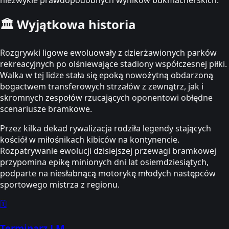
niezwykle prawdopodobnych wyników bukmacherskich.
🏛️
Wyjątkowa historia
Rozgrywki ligowe ewoluowały z dzierżawionych parków
rekreacyjnych po olśniewające stadiony współczesnej piłki.
Walka w tej lidze stała się epoką nowożytną obdarzoną
bogactwem transferowych strzałów z zewnątrz, jak i
skromnych zespołów rzucających oponentowi obłędne
scenariusze bramkowe.
Przez kilka dekad rywalizacja rodziła legendy stających
kościół w miłośnikach kibiców na kontynencie.
Rozpatrywanie ewolucji dzisiejszej przewagi bramkowej
przypomina epikę minionych dni lat osiemdziesiątych,
podparte na niesłabnącą motorykę młodych następców
sportowego mistrza z regionu.
🗓️
Terminarz LM