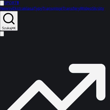
SPORT
1
Newsy
Ekstraklasa
Typy
Transmisje
Transfery
Wideo
Skróty
Szukaj
⌘K