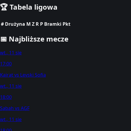
🏆
Tabela ligowa
#
Drużyna
M
Z
R
P
Bramki
Pkt
📅
Najbliższe mecze
wt., 11 sie
17:00
Kairat
vs
Levski Sofia
wt., 11 sie
18:00
Sabah
vs
AGF
wt., 11 sie
18:00