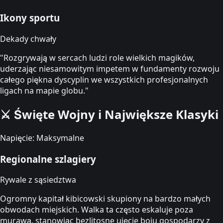
Ikony sportu
Dekady chwały
"Rozgrywają w sercach ludzi role wielkich magików,
uderzając niesamowitym impetem w fundamenty rozwoju
całego piękna dyscyplin we wszystkich profesjonalnych
ligach na mapie globu."
⚔️
Święte Wojny i Największe Klasyki
Napięcie: Maksymalne
Regionalne szlagiery
Rywale z sąsiedztwa
Ogromny kapitał kibicowski skupiony na bardzo małych
obwodach miejskich. Walka ta często eskaluje poza
murawą, stanowiąc bezlitosne ujęcie boju gospodarzy z