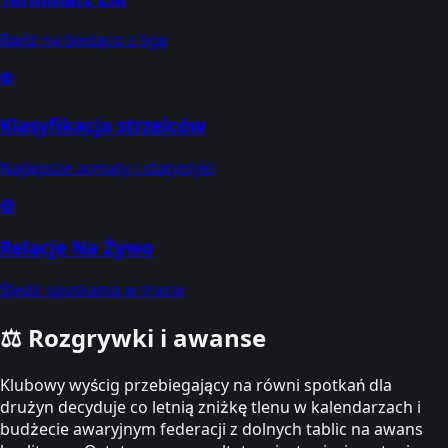
Bądź na bieżąco z ligą
⚽
Klasyfikacja strzelców
Najlepsze armaty i statystyki
🔴
Relacje Na Żywo
Śledź spotkania w tracie
⚖️
Rozgrywki i awanse
Klubowy wyścig przebiegający na równi spotkań dla
drużyn decyduje co letnią zniżkę tlenu w kalendarzach i
budżecie awaryjnym federacji z dolnych tablic na awans