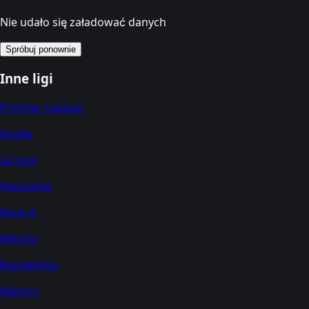
Nie udało się załadować danych
Spróbuj ponownie
Inne ligi
Premier League
Anglia
La Liga
Hiszpania
Serie A
Włochy
Bundesliga
Niemcy