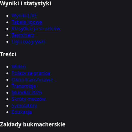
Wyniki i statystyki
Wyniki LIVE
Tabele ligowe
Klasyfikacja strzelców
Terminarz
Ligi i rozgrywki
Treści
Wideo
Polacy za granicą
Okno transferowe
Transmisje
Mundial 2026
Skróty meczów
Symulatory
Edukacja
Zakłady bukmacherskie