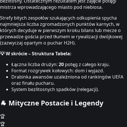
bezlitosny. Ostatecznym rezultatem jest zajęcie potęgi
mistrza wprowadzającego miasto pod niebiosa.
Strefy bitych zespołów szukających odkupienia spycha
najmniejsza liczba zgromadzonych punktów karnych, w
których decyduje w pierwszym kroku bilans lub mecze o
przewadze gościa przed tłumem w rywalizacji dwójkowej
(zazwyczaj opartym o puchar H2H).
💡 W skrócie – Struktura Tabela:
Łączna liczba drużyn:
20
potęg z całego kraju.
Format rozgrywek kołowych: dom i wyjazd.
Drabinka awansów uzależniona od rankingów UEFA
oraz finału pucharu.
System bezlitosnych spadków (relegacji).
🐐
Mityczne Postacie i Legendy
🏆
🏆