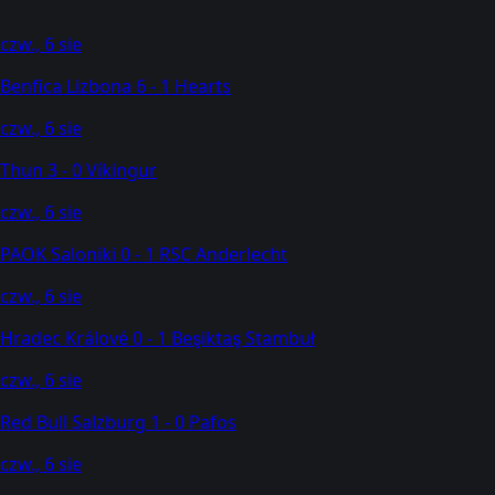
czw., 6 sie
Benfica Lizbona
6 - 1
Hearts
czw., 6 sie
Thun
3 - 0
Víkingur
czw., 6 sie
PAOK Saloniki
0 - 1
RSC Anderlecht
czw., 6 sie
Hradec Králové
0 - 1
Beşiktaş Stambuł
czw., 6 sie
Red Bull Salzburg
1 - 0
Pafos
czw., 6 sie