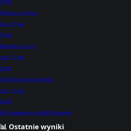
19:30
Víkingur
vs
Thun
czw., 13 sie
19:30
Klaksvík
vs
Lech
czw., 13 sie
20:00
CSKA Sofia
vs
M. Tel-Aviv
czw., 13 sie
20:30
RSC Anderlecht
vs
PAOK Saloniki
📊
Ostatnie wyniki