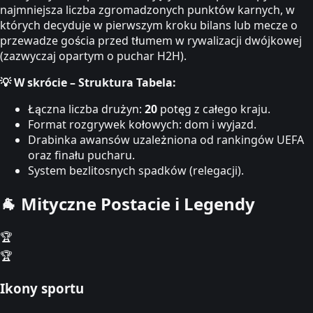
najmniejsza liczba zgromadzonych punktów karnych, w
których decyduje w pierwszym kroku bilans lub mecze o
przewadze gościa przed tłumem w rywalizacji dwójkowej
(zazwyczaj opartym o puchar H2H).
💡 W skrócie – Struktura Tabela:
Łączna liczba drużyn:
20
potęg z całego kraju.
Format rozgrywek kołowych: dom i wyjazd.
Drabinka awansów uzależniona od rankingów UEFA
oraz finału pucharu.
System bezlitosnych spadków (relegacji).
🐐
Mityczne Postacie i Legendy
🏆
🏆
Ikony sportu