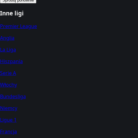
Spróbuj ponownie
Inne ligi
Premier League
Anglia
La Liga
Hiszpania
Serie A
Włochy
Bundesliga
Niemcy
Ligue 1
Francja