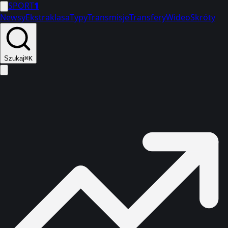
SPORT
1
Newsy
Ekstraklasa
Typy
Transmisje
Transfery
Wideo
Skróty
Szukaj
⌘K