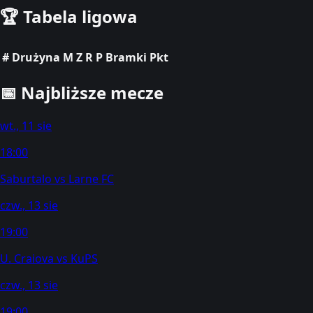
🏆
Tabela ligowa
#
Drużyna
M
Z
R
P
Bramki
Pkt
📅
Najbliższe mecze
wt., 11 sie
18:00
Saburtalo
vs
Larne FC
czw., 13 sie
19:00
U. Craiova
vs
KuPS
czw., 13 sie
19:00