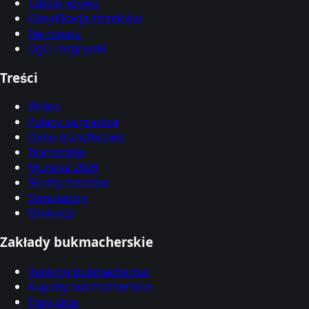
Tabele ligowe
Klasyfikacja strzelców
Terminarz
Ligi i rozgrywki
Treści
Wideo
Polacy za granicą
Okno transferowe
Transmisje
Mundial 2026
Skróty meczów
Symulatory
Edukacja
Zakłady bukmacherskie
Ranking bukmacherów
Kupony bukmacherskie
Typy dnia