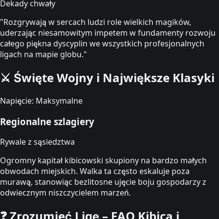
Dekady chwały
"Rozgrywają w sercach ludzi role wielkich magików,
uderzając niesamowitym impetem w fundamenty rozwoju
całego piękna dyscyplin we wszystkich profesjonalnych
ligach na mapie globu."
⚔️
Święte Wojny i Największe Klasyki
Napięcie: Maksymalne
Regionalne szlagiery
Rywale z sąsiedztwa
Ogromny kapitał kibicowski skupiony na bardzo małych
obwodach miejskich. Walka ta często eskaluje poza
murawą, stanowiąc bezlitosne ujęcie boju gospodarzy z
odwiecznym niszczycielem marzeń.
❓
Zrozumieć Ligę – FAQ Kibica i