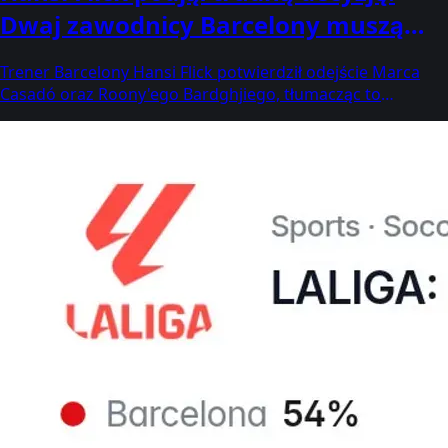
Dwaj zawodnicy Barcelony muszą
odejść
Trener Barcelony Hansi Flick potwierdził odejście Marca
Casadó oraz Roony'ego Bardghjiego, tłumacząc to
koniecznością zrobienia miejsca dla graczy z La Masii.