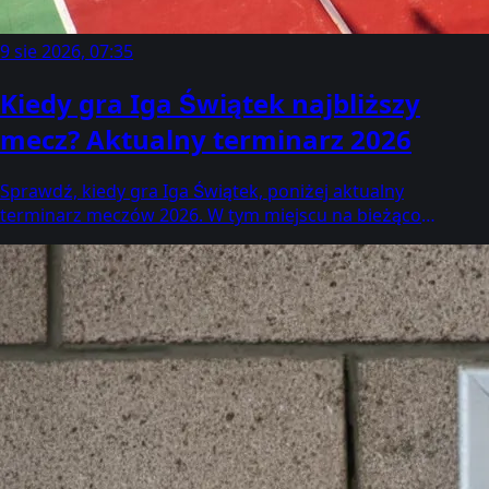
9 sie 2026, 07:35
Kiedy gra Iga Świątek najbliższy
mecz? Aktualny terminarz 2026
Sprawdź, kiedy gra Iga Świątek, poniżej aktualny
terminarz meczów 2026. W tym miejscu na bieżąco
aktualizujemy, jakiego dnia i o której godzinie na korcie
zagra Iga Świątek najbliższy mecz. Oto szczegółowe
informacje! [Aktualizacja]