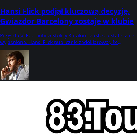
Hansi Flick podjął kluczową decyzję.
Gwiazdor Barcelony zostaje w klubie
Przyszłość Raphinhi w stolicy Katalonii została ostatecznie
wyjaśniona. Hansi Flick publicznie zadeklarował, że
Brazylijczyk jest dla niego kluczowym elementem zespołu.