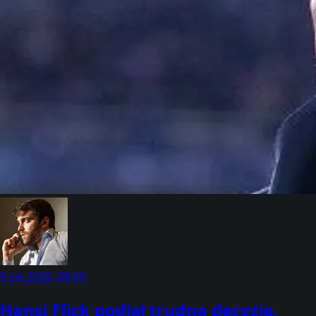
9 sie 2026, 08:59
Hansi Flick podjął trudną decyzję.