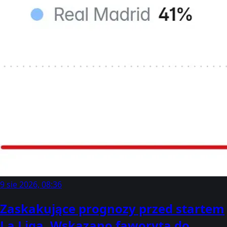
9 sie 2026, 08:36
Zaskakujące prognozy przed startem
La Liga. Wskazano faworyta do