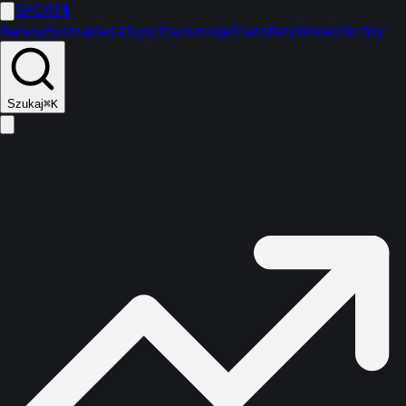
SPORT
1
Newsy
Ekstraklasa
Typy
Transmisje
Transfery
Wideo
Skróty
Szukaj
⌘K