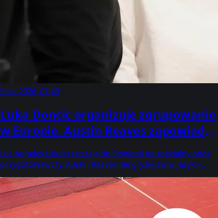
9 sie 2026, 07:49
Luka Doncic organizuje zgrupowanie
w Europie. Austin Reaves zapowiada
bezlitosną walkę
Los Angeles Lakers ruszają do Słowenii na specjalny obóz
przygotowawczy. Austin Reaves nie gryzie się w język i
zapowiada, co zamierza zrobić z Luką Donciciem podczas
wspólnego wyjazdu.