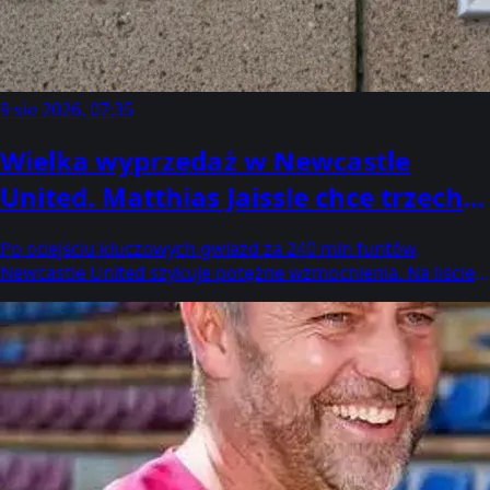
9 sie 2026, 07:35
Wielka wyprzedaż w Newcastle
United. Matthias Jaissle chce trzech
nowych graczy za miliony
Po odejściu kluczowych gwiazd za 240 mln funtów,
Newcastle United szykuje potężne wzmocnienia. Na liście
życzeń trenera są trzy nazwiska, które mają odmienić
oblicze zespołu przed nowym sezonem.