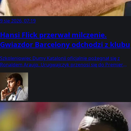
9 sie 2026, 07:19
Hansi Flick przerwał milczenie.
Gwiazdor Barcelony odchodzi z klubu
Szkoleniowiec Dumy Katalonii oficjalnie pożegnał się z
Ronaldem Araujo. Urugwajczyk przenosi się do Premier
League na zasadzie wypożyczenia z opcją wykupu.