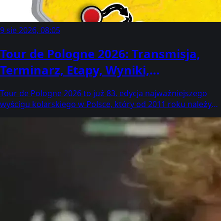
9 sie 2026, 08:05
Tour de Pologne 2026: Transmisja,
Terminarz, Etapy, Wyniki,
Klasyfikacja! Gdzie oglądać, kto dziś
Tour de Pologne 2026 to już 83. edycja najważniejszego
wygrał? (3-9 sierpnia)
wyścigu kolarskiego w Polsce, który od 2011 roku należy
do prestiżowego cyklu UCI World Tour! Wszystkie
najważniejsze…