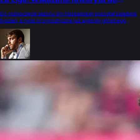
tytułu
Do rozpoczęcia sezonu ligi hiszpańskiej pozostał zaledwie
tydzień, a rynki prognostyczne już wyłoniły głównego
kandydata do końcowego triumfu.