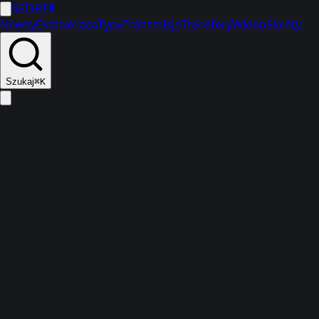
SPORT
1
Newsy
Ekstraklasa
Typy
Transmisje
Transfery
Wideo
Skróty
Szukaj
⌘K