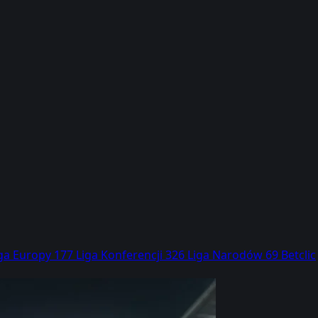
ga Europy
177
Liga Konferencji
326
Liga Narodów
69
Betclic