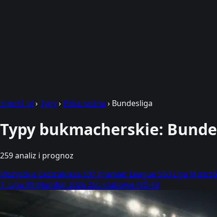
Sport1.pl
›
Typy
›
Piłka nożna
›
Bundesliga
Typy bukmacherskie: Bunde
259 analiz i prognoz
Wszystkie
Ekstraklasa
597
Premier League
560
Liga Mistr
1. Liga
99
Mundial 2026
250
Klubowe MŚ
43