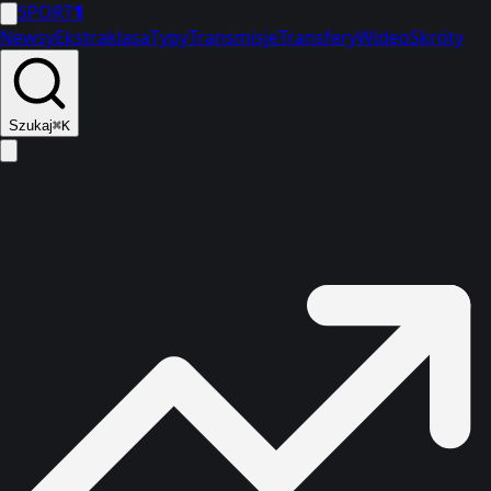
SPORT
1
Newsy
Ekstraklasa
Typy
Transmisje
Transfery
Wideo
Skróty
Szukaj
⌘K