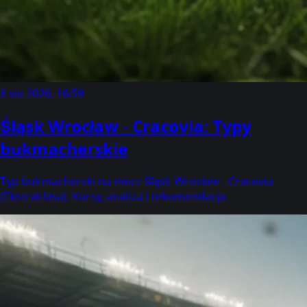
6 sie 2026, 16:59
Śląsk Wrocław - Cracovia: Typy
bukmacherskie
Typ bukmacherski na mecz Śląsk Wrocław - Cracovia
(Ekstraklasa). Kursy, analiza i rekomendacja.