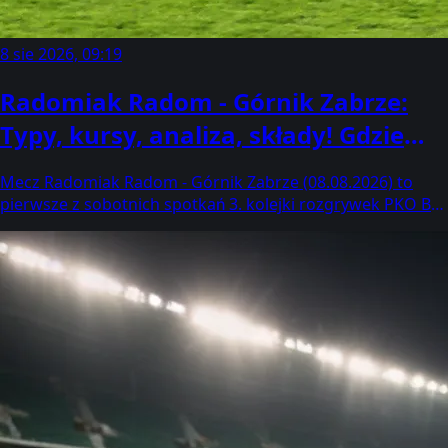
8 sie 2026, 09:19
Radomiak Radom - Górnik Zabrze:
Typy, kursy, analiza, składy! Gdzie
oglądać, kiedy i o której godzinie?
Mecz Radomiak Radom - Górnik Zabrze (08.08.2026) to
(08.08.2026) [PKO BP Ekstraklasa]
pierwsze z sobotnich spotkań 3. kolejki rozgrywek PKO BP
Ekstraklasy 2026/2027 i jedno z najciekawszy w tej serii
gier! Kto jest…