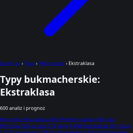
Sport1.pl
›
Typy
›
Piłka nożna
›
Ekstraklasa
Typy bukmacherskie:
Ekstraklasa
600 analiz i prognoz
Wszystkie
Ekstraklasa
600
Premier League
564
Liga
Mistrzów
526
La Liga
513
Serie A
488
Bundesliga
261
Ligue
1
257
Liga Europy
178
Liga Konferencji
326
Liga Narodów