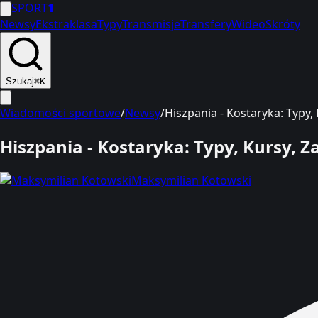
SPORT
1
Newsy
Ekstraklasa
Typy
Transmisje
Transfery
Wideo
Skróty
Szukaj
⌘K
Wiadomości sportowe
/
Newsy
/
Hiszpania - Kostaryka: Typy,
Hiszpania - Kostaryka: Typy, Kursy, 
Maksymilian Kotowski