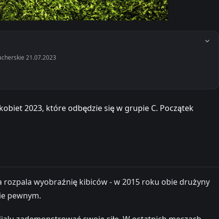
acherskie 21.07.2023
obiet 2023, które odbędzie się w grupie C. Początek
ja rozpala wyobraźnię kibiców - w 2015 roku obie drużyny
nie pewnym.
ndialu zademonstrować swoją siłę. W ostatnich meczach