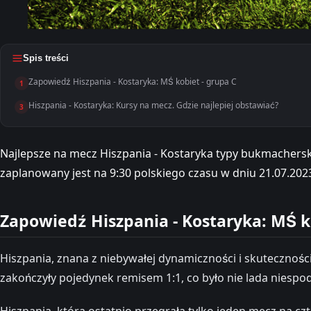
Spis treści
Zapowiedź Hiszpania - Kostaryka: MŚ kobiet - grupa C
1
Hiszpania - Kostaryka: Kursy na mecz. Gdzie najlepiej obstawiać?
3
Najlepsze na mecz Hiszpania - Kostaryka typy bukmacherski
zaplanowany jest na 9:30 polskiego czasu w dniu 21.07.202
Zapowiedź Hiszpania - Kostaryka: MŚ k
Hiszpania, znana z niebywałej dynamiczności i skutecznośc
zakończyły pojedynek remisem 1:1, co było nie lada nies
Hiszpania, która ostatnio przegrała tylko jeden mecz na c