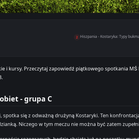
Hiszpania - Kostaryka: Typy bukm
2
e i kursy. Przeczytaj zapowiedź piątkowego spotkania MŚ k
3.
obiet - grupa C
i, spotka się z odważną drużyną Kostaryki. Ten konfrontac
podzianką. Niczego w tym meczu nie można być zatem zupeł
zternaście rozegranych, będzie chciała już na początku mu