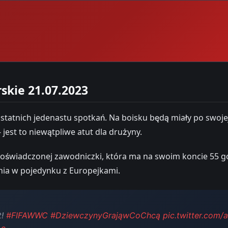
skie 21.07.2023
atnich jedenastu spotkań. Na boisku będą miały po swojej st
jest to niewątpliwe atut dla drużyny.
 doświadczonej zawodniczki, która ma na swoim koncie 55 
nia w pojedynku z Europejkami.
t!
#FIFAWWC
#DziewczynyGrająwCoChcą
pic.twitter.com