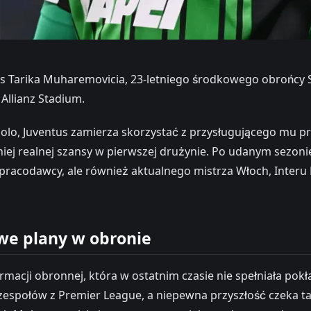
 Tarika Muharemovicia, 23-letniego środkowego obrońcy Sa
llianz Stadium.
olo, Juventus zamierza skorzystać z przysługującego mu p
śniej realnej szansy w pierwszej drużynie. Po udanym sez
 pracodawcy, ale również aktualnego mistrza Włoch, Interu 
owe plany w obronie
macji obronnej, która w ostatnim czasie nie spełniała pokł
ń zespołów z Premier League, a niepewna przyszłość czeka t