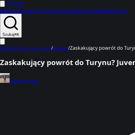
SPORT
1
Newsy
Ekstraklasa
Typy
Transmisje
Transfery
Wideo
Skróty
Szukaj
⌘K
Wiadomości sportowe
/
Newsy
/
Zaskakujący powrót do Turyn
Zaskakujący powrót do Turynu? Juvent
Mikołaj Rydz