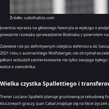
Źródło: cultofcalcio.com
Juventus wyrasta na głównego faworyta w wyścigu o podpis
poważnie rozważa sprowadzenie Bośniaka z powrotem na A
Zaledwie rok po definitywnym odejściu defensora do Sassu
2021 roku z austriackiego Wolfsberger, nie otrzymał wcze
piłkarz wzbudził zainteresowanie nie tylko swojego byłego
walce o zawodnika.
Wielka czystka Spallettiego i transfer
Trener Luciano Spalletti planuje gruntowną przebudowę for
kluczowych graczy. Juan Cabal znajduje się na liście życze