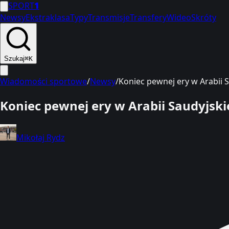
SPORT
1
Newsy
Ekstraklasa
Typy
Transmisje
Transfery
Wideo
Skróty
Szukaj
⌘K
Wiadomości sportowe
/
Newsy
/
Koniec pewnej ery w Arabii 
Koniec pewnej ery w Arabii Saudyjski
Mikołaj Rydz