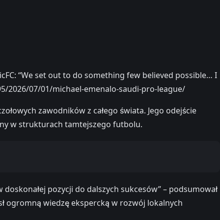
ticFC: “We set out to do something few believed possible… I
195/2026/07/01/michael-emenalo-saudi-pro-league/
czołowych zawodników z całego świata. Jego odejście
any w strukturach tamtejszego futbolu.
, w doskonałej pozycji do dalszych sukcesów” – podsumował
iósł ogromną wiedzę ekspercką w rozwój lokalnych