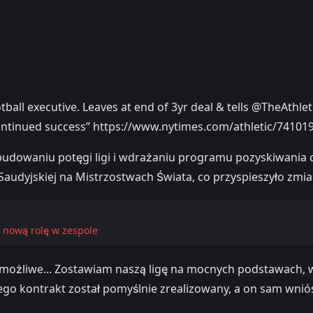
tball executive. Leaves at end of 3yr deal & tells @TheAthle
 continued success” https://www.nytimes.com/athletic/7410
 budowaniu potęgi ligi i wdrażaniu programu pozyskiwania 
 Saudyjskiej na Mistrzostwach Świata, co przyspieszyło zmi
 nową rolę w zespole
est możliwe... Zostawiam naszą ligę na mocnych podstawach
 jego kontrakt został pomyślnie zrealizowany, a on sam wn