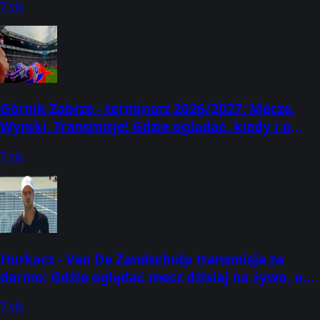
7 sie
Górnik Zabrze - terminarz 2026/2027: Mecze,
Wyniki, Transmisje! Gdzie oglądać, kiedy i o
której godzinie? [Aktualizacja: 07.08.2026]
7 sie
Hurkacz - Van De Zandschulp transmisja za
darmo: Gdzie oglądać mecz dzisiaj na żywo, o
której godzinie? (07.08.2026) [ATP Montreal]
7 sie