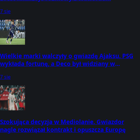
7 sie
Wielkie marki walczyły o gwiazdę Ajaksu. PSG
wykłada fortunę, a Deco był widziany w
Amsterdamie
7 sie
Szokująca decyzja w Mediolanie. Gwiazdor
nagle rozwiązał kontrakt i opuszcza Europę