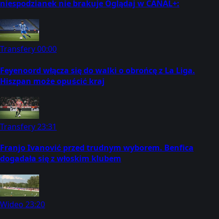
niespodzianek nie brakuje Oglądaj w CANAL+:
Transfery
00:00
Feyenoord włącza się do walki o obrońcę z La Liga.
Hiszpan może opuścić kraj
Transfery
23:31
Franjo Ivanović przed trudnym wyborem. Benfica
dogadała się z włoskim klubem
Wideo
23:20