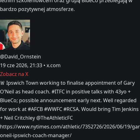
letnim szkoleniowcem oraz grupą BlueCo przebiegają w
bardzo pozytywnej atmosferze.
@David_Ornstein
19 cze 2026, 21:33 • x.com
Zobacz na X
🚨 Ipswich Town working to finalise appointment of Gary
O’Neil as head coach. #ITFC in positive talks with 43yo +
BlueCo; possible announcement early next. Well regarded
for work at #AFCB #WWFC #RCSA. Would bring Tim Jenkins
+ Neil Critchley @TheAthleticFC
https://www.nytimes.com/athletic/7352726/2026/06/19/gar
oneil-ipswich-coach-manager/