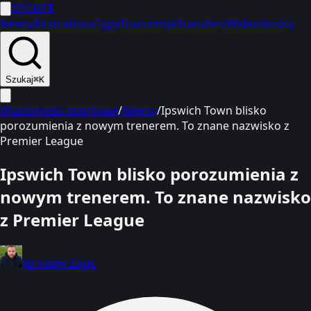
SPORT
1
Newsy
Ekstraklasa
Typy
Transmisje
Transfery
Wideo
Skróty
Szukaj
⌘K
Wiadomości sportowe
/
Newsy
/
Ipswich Town blisko
porozumienia z nowym trenerem. To znane nazwisko z
Premier League
Ipswich Town blisko porozumienia z
nowym trenerem. To znane nazwisko
z Premier League
Jarosław Zając