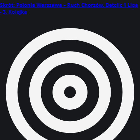
Skrót: Polonia Warszawa – Ruch Chorzów. Betclic 1 Liga
- 3. Kolejka