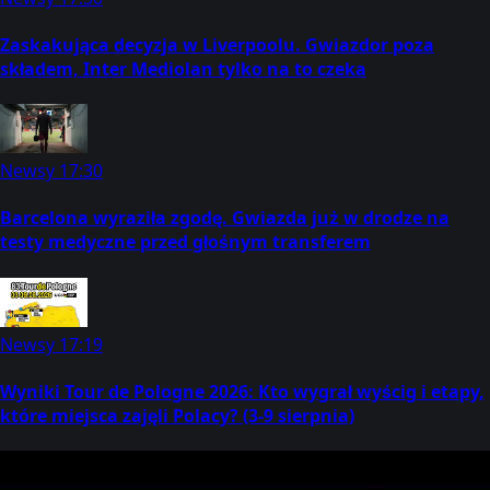
Zaskakująca decyzja w Liverpoolu. Gwiazdor poza
składem, Inter Mediolan tylko na to czeka
Newsy
17:30
Barcelona wyraziła zgodę. Gwiazda już w drodze na
testy medyczne przed głośnym transferem
Newsy
17:19
Wyniki Tour de Pologne 2026: Kto wygrał wyścig i etapy,
które miejsca zajęli Polacy? (3-9 sierpnia)