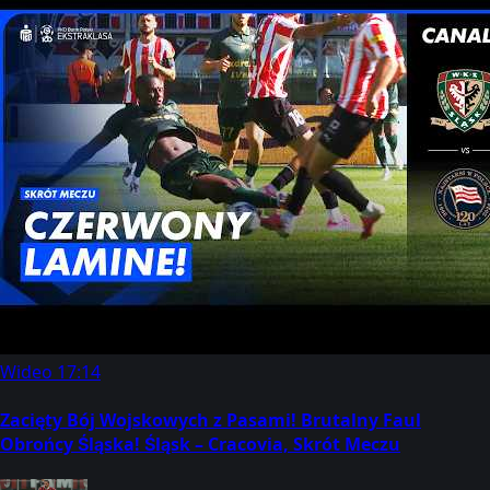
Wideo
17:14
Zacięty Bój Wojskowych z Pasami! Brutalny Faul
Obrońcy Śląska! Śląsk – Cracovia, Skrót Meczu