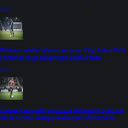
9 sie
Walka o wielki talent Leicester City. Aston Villa
i Arsenal mają potężnego konkurenta
9 sie
Casper Tengstedt opuszcza Holandię? Duńczyk
może zostać kolegą klubowym Mohameda
Salaha