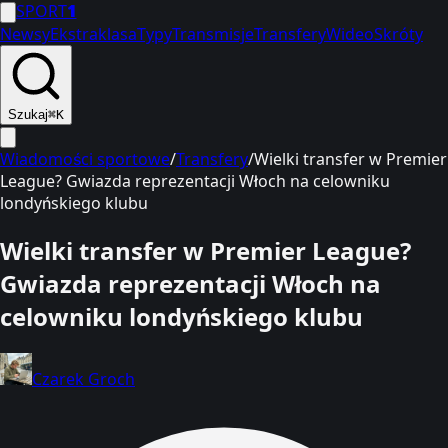
SPORT
1
Newsy
Ekstraklasa
Typy
Transmisje
Transfery
Wideo
Skróty
Szukaj
⌘K
Wiadomości sportowe
/
Transfery
/
Wielki transfer w Premier
League? Gwiazda reprezentacji Włoch na celowniku
londyńskiego klubu
Wielki transfer w Premier League?
Gwiazda reprezentacji Włoch na
celowniku londyńskiego klubu
Czarek Groch