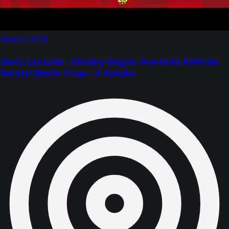
Wideo
16:58
Skrót: Łks Łódź – Chrobry Głogów. Powtórka Półfinału
Baraży! Betclic 1 Liga – 3. Kolejka