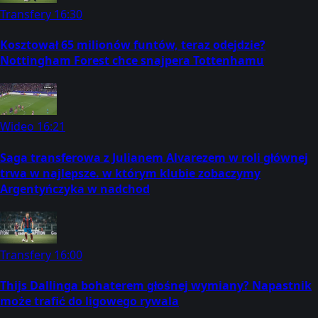
Transfery
16:30
Kosztował 65 milionów funtów, teraz odejdzie?
Nottingham Forest chce snajpera Tottenhamu
Wideo
16:21
Saga transferowa z Julianem Alvarezem w roli głównej
trwa w najlepsze. w którym klubie zobaczymy
Argentyńczyka w nadchod
Transfery
16:00
Thijs Dallinga bohaterem głośnej wymiany? Napastnik
może trafić do ligowego rywala