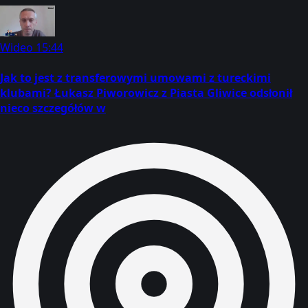
Wideo
15:44
Jak to jest z transferowymi umowami z tureckimi
klubami? Łukasz Piworowicz z Piasta Gliwice odsłonił
nieco szczegółów w