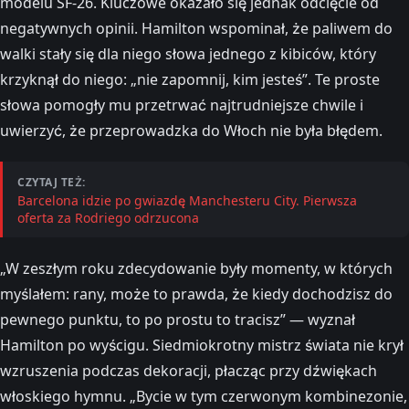
modelu SF-26. Kluczowe okazało się jednak odcięcie od
negatywnych opinii. Hamilton wspominał, że paliwem do
walki stały się dla niego słowa jednego z kibiców, który
krzyknął do niego: „nie zapomnij, kim jesteś”. Te proste
słowa pomogły mu przetrwać najtrudniejsze chwile i
uwierzyć, że przeprowadzka do Włoch nie była błędem.
CZYTAJ TEŻ:
Barcelona idzie po gwiazdę Manchesteru City. Pierwsza
oferta za Rodriego odrzucona
„W zeszłym roku zdecydowanie były momenty, w których
myślałem: rany, może to prawda, że kiedy dochodzisz do
pewnego punktu, to po prostu to tracisz” — wyznał
Hamilton po wyścigu. Siedmiokrotny mistrz świata nie krył
wzruszenia podczas dekoracji, płacząc przy dźwiękach
włoskiego hymnu. „Bycie w tym czerwonym kombinezonie,