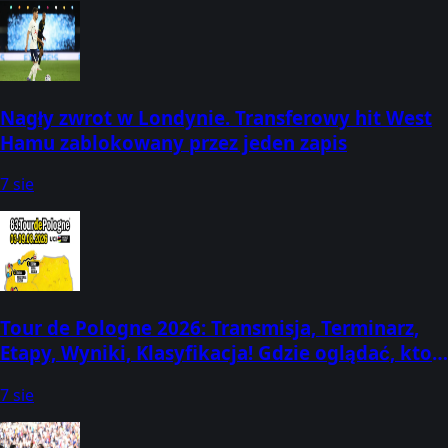
Nagły zwrot w Londynie. Transferowy hit West
Hamu zablokowany przez jeden zapis
7 sie
Tour de Pologne 2026: Transmisja, Terminarz,
Etapy, Wyniki, Klasyfikacja! Gdzie oglądać, kto
dziś wygrał? (3-9 sierpnia)
7 sie