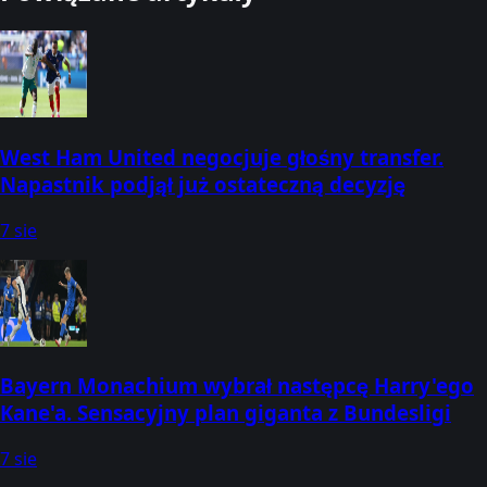
West Ham United negocjuje głośny transfer.
Napastnik podjął już ostateczną decyzję
7 sie
Bayern Monachium wybrał następcę Harry'ego
Kane'a. Sensacyjny plan giganta z Bundesligi
7 sie