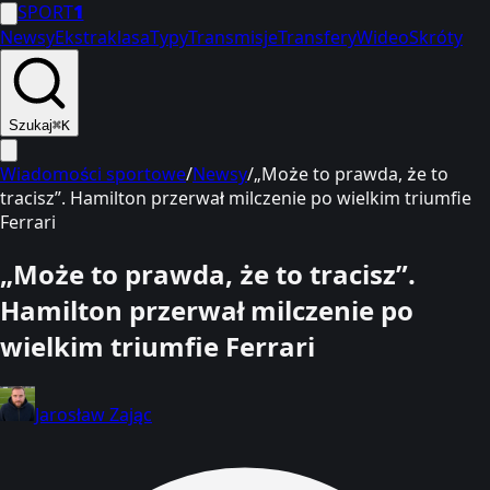
SPORT
1
Newsy
Ekstraklasa
Typy
Transmisje
Transfery
Wideo
Skróty
Szukaj
⌘K
Wiadomości sportowe
/
Newsy
/
„Może to prawda, że to
tracisz”. Hamilton przerwał milczenie po wielkim triumfie
Ferrari
„Może to prawda, że to tracisz”.
Hamilton przerwał milczenie po
wielkim triumfie Ferrari
Jarosław Zając