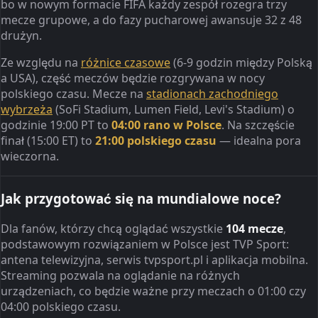
bo w nowym formacie FIFA każdy zespół rozegra trzy
mecze grupowe, a do fazy pucharowej awansuje 32 z 48
drużyn.
Ze względu na
różnice czasowe
(6-9 godzin między Polską
a USA), część meczów będzie rozgrywana w nocy
polskiego czasu. Mecze na
stadionach zachodniego
wybrzeża
(SoFi Stadium, Lumen Field, Levi's Stadium) o
godzinie 19:00 PT to
04:00 rano w Polsce
. Na szczęście
finał (15:00 ET) to
21:00 polskiego czasu
— idealna pora
wieczorna.
Jak przygotować się na mundialowe noce?
Dla fanów, którzy chcą oglądać wszystkie
104 mecze
,
podstawowym rozwiązaniem w Polsce jest TVP Sport:
antena telewizyjna, serwis tvpsport.pl i aplikacja mobilna.
Streaming pozwala na oglądanie na różnych
urządzeniach, co będzie ważne przy meczach o 01:00 czy
04:00 polskiego czasu.