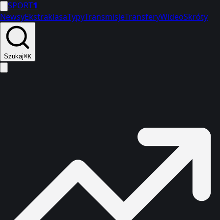
SPORT
1
Newsy
Ekstraklasa
Typy
Transmisje
Transfery
Wideo
Skróty
Szukaj
⌘K