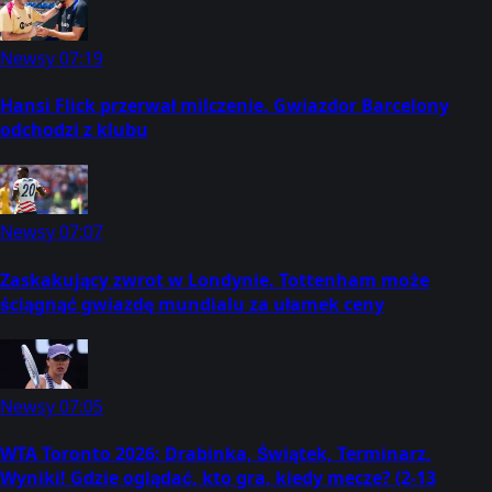
Newsy
07:19
Hansi Flick przerwał milczenie. Gwiazdor Barcelony
odchodzi z klubu
Newsy
07:07
Zaskakujący zwrot w Londynie. Tottenham może
ściągnąć gwiazdę mundialu za ułamek ceny
Newsy
07:05
WTA Toronto 2026: Drabinka, Świątek, Terminarz,
Wyniki! Gdzie oglądać, kto gra, kiedy mecze? (2-13