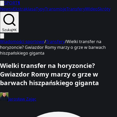
SPORT
1
Newsy
Ekstraklasa
Typy
Transmisje
Transfery
Wideo
Skróty
Szukaj
⌘K
Wiadomości sportowe
/
Transfery
/
Wielki transfer na
horyzoncie? Gwiazdor Romy marzy o grze w barwach
hiszpańskiego giganta
Wielki transfer na horyzoncie?
Gwiazdor Romy marzy o grze w
barwach hiszpańskiego giganta
Jarosław Zając