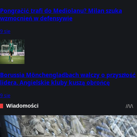
Pongračić trafi do Mediolanu? Milan szuka
wzmocnień w defensywie
9 sie
Borussia Mönchengladbach walczy o przyszłość
lidera. Angielskie kluby kuszą obrońcę
9 sie