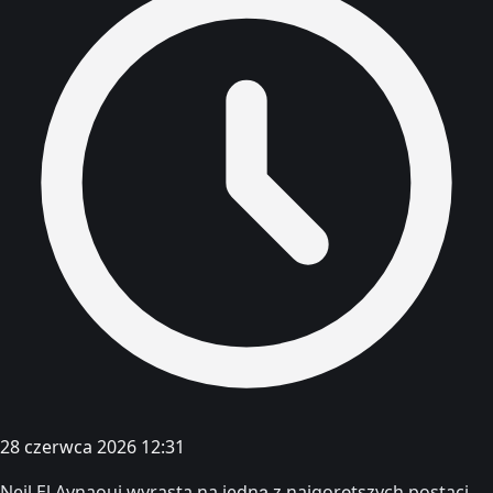
28 czerwca 2026 12:31
Neil El Aynaoui wyrasta na jedną z najgorętszych postaci