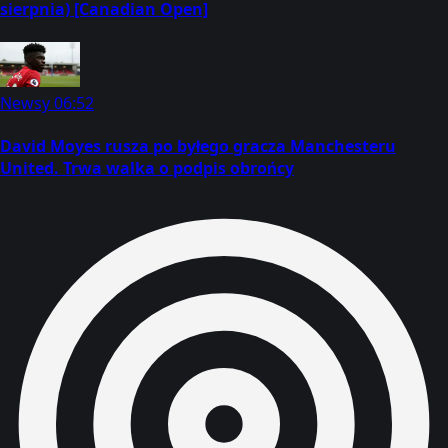
sierpnia) [Canadian Open]
Newsy
06:52
David Moyes rusza po byłego gracza Manchesteru
United. Trwa walka o podpis obrońcy