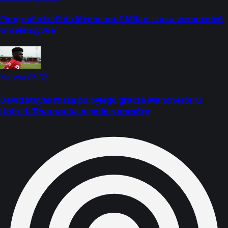
Pongračić trafi do Mediolanu? Milan szuka wzmocnień
w defensywie
Newsy
06:52
David Moyes rusza po byłego gracza Manchesteru
United. Trwa walka o podpis obrońcy