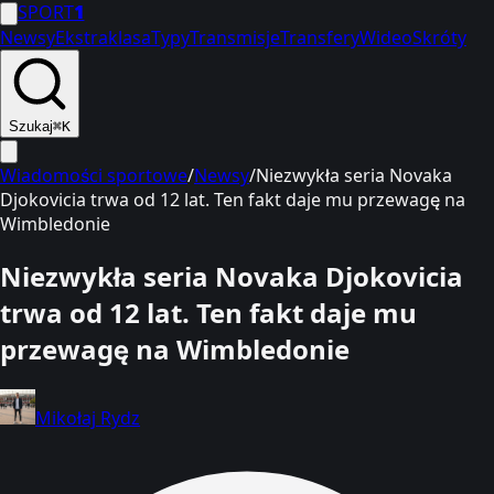
SPORT
1
Newsy
Ekstraklasa
Typy
Transmisje
Transfery
Wideo
Skróty
Szukaj
⌘K
Wiadomości sportowe
/
Newsy
/
Niezwykła seria Novaka
Djokovicia trwa od 12 lat. Ten fakt daje mu przewagę na
Wimbledonie
Niezwykła seria Novaka Djokovicia
trwa od 12 lat. Ten fakt daje mu
przewagę na Wimbledonie
Mikołaj Rydz