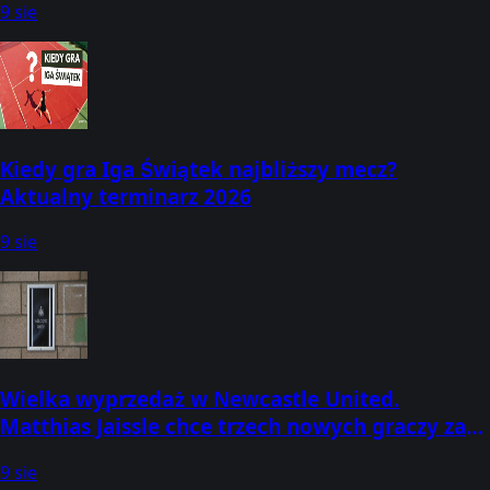
9 sie
Kiedy gra Iga Świątek najbliższy mecz?
Aktualny terminarz 2026
9 sie
Wielka wyprzedaż w Newcastle United.
Matthias Jaissle chce trzech nowych graczy za
miliony
9 sie