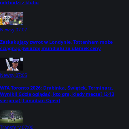
odchodzi z klubu
Newsy
07:07
Zaskakujący zwrot w Londynie. Tottenham może
ściągnąć gwiazdę mundialu za ułamek ceny
Newsy
07:05
WTA Toronto 2026: Drabinka, Świątek, Terminarz,
Wyniki! Gdzie oglądać, kto gra, kiedy mecze? (2-13
sierpnia) [Canadian Open]
Transfery
07:00