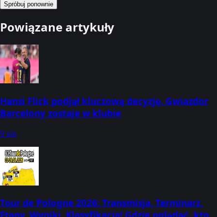
Spróbuj ponownie
Powiązane artykuły
Hansi Flick podjął kluczową decyzję. Gwiazdor
Barcelony zostaje w klubie
9 sie
Tour de Pologne 2026: Transmisja, Terminarz,
Etapy, Wyniki, Klasyfikacja! Gdzie oglądać, kto