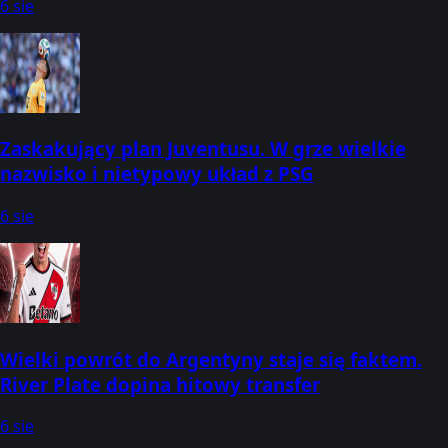
6 sie
Zaskakujący plan Juventusu. W grze wielkie
nazwisko i nietypowy układ z PSG
6 sie
Wielki powrót do Argentyny staje się faktem.
River Plate dopina hitowy transfer
6 sie