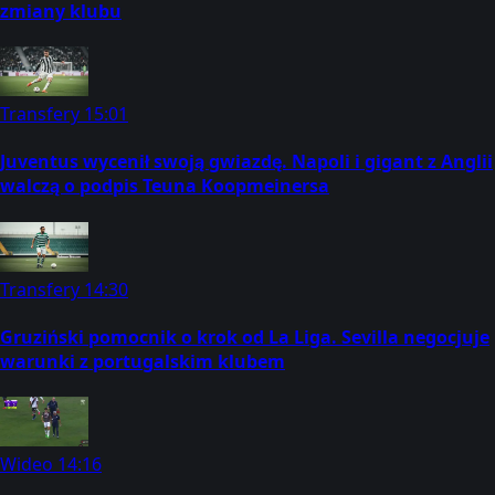
zmiany klubu
Transfery
15:01
Juventus wycenił swoją gwiazdę. Napoli i gigant z Anglii
walczą o podpis Teuna Koopmeinersa
Transfery
14:30
Gruziński pomocnik o krok od La Liga. Sevilla negocjuje
warunki z portugalskim klubem
Wideo
14:16