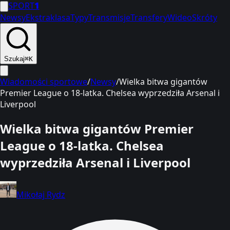
SPORT
1
Newsy
Ekstraklasa
Typy
Transmisje
Transfery
Wideo
Skróty
Szukaj
⌘K
Wiadomości sportowe
/
Newsy
/
Wielka bitwa gigantów
Premier League o 18-latka. Chelsea wyprzedziła Arsenal i
Liverpool
Wielka bitwa gigantów Premier
League o 18-latka. Chelsea
wyprzedziła Arsenal i Liverpool
Mikołaj Rydz