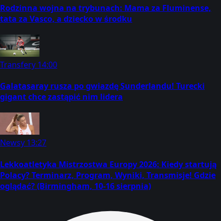
Rodzinna wojna na trybunach: Mama za Fluminense,
tata za Vasco, a dziecko w środku
Transfery
14:00
Galatasaray rusza po gwiazdę Sunderlandu! Turecki
gigant chce zastąpić nim lidera
Newsy
13:27
Lekkoatletyka Mistrzostwa Europy 2026: Kiedy startują
Polacy? Terminarz, Program, Wyniki, Transmisje! Gdzie
oglądać? (Birmingham, 10-16 sierpnia)