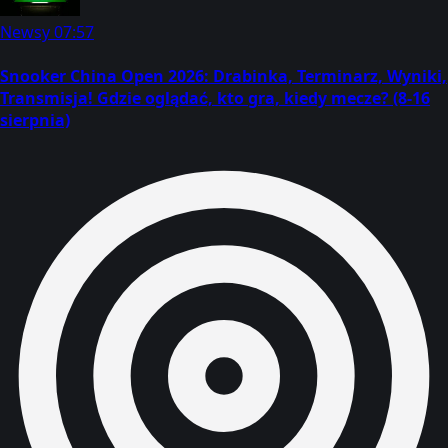
Newsy
07:57
Snooker China Open 2026: Drabinka, Terminarz, Wyniki,
Transmisja! Gdzie oglądać, kto gra, kiedy mecze? (8-16
sierpnia)