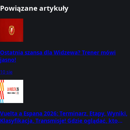
Powiązane artykuły
Ostatnia szansa dla Widzewa? Trener mówi
jasno!
10 sie
Vuelta a Espana 2026: Terminarz, Etapy, Wyniki,
Klasyfikacja, Transmisje! Gdzie oglądać, kto
startuje, kiedy? (22 sierpnia - 13 września)