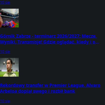
10 sie
Górnik Zabrze - terminarz 2026/2027: Mecze,
Wyniki, Transmisje! Gdzie oglądać, kiedy i o
której godzinie? [Aktualizacja: 08.08.2026]
10 sie
Rekordowy transfer w Premier League. Alvaro
Arbeloa dopiął swego i rozbił bank
10 sie