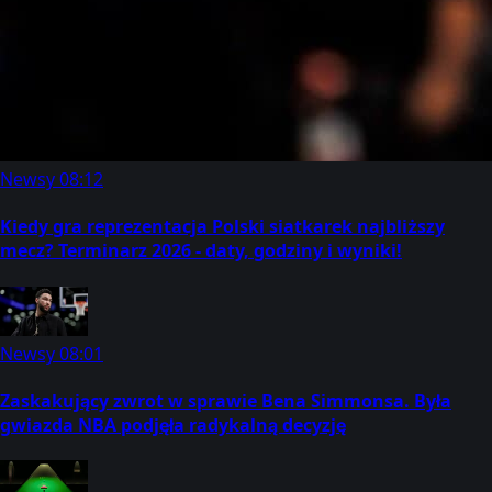
Newsy
08:12
Kiedy gra reprezentacja Polski siatkarek najbliższy
mecz? Terminarz 2026 - daty, godziny i wyniki!
Newsy
08:01
Zaskakujący zwrot w sprawie Bena Simmonsa. Była
gwiazda NBA podjęła radykalną decyzję