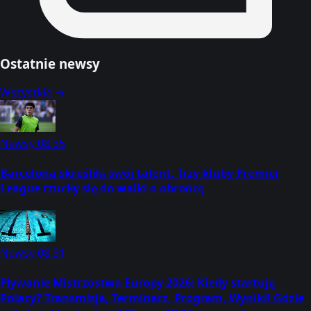
Ostatnie newsy
Wszystkie →
Newsy
08:35
Barcelona skreśliła swój talent. Trzy kluby Premier
League rzuciły się do walki o obrońcę
Newsy
08:31
Pływanie Mistrzostwa Europy 2026: Kiedy startują
Polacy? Transmisja, Terminarz, Program, Wyniki! Gdzie