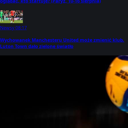
oglądać, kto startuje? (Paryż, 10-16 sierpnia)
Newsy
08:17
Wychowanek Manchesteru United może zmienić klub.
Luton Town dało zielone światło