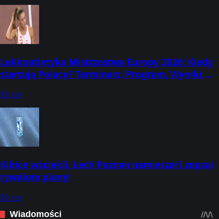
Lekkoatletyka Mistrzostwa Europy 2026: Kiedy
startują Polacy? Terminarz, Program, Wyniki,
Transmisje! Gdzie oglądać? (Birmingham, 10-16
10 sie
sierpnia)
Kibice wściekli. Lech Poznań namieszał i zepsuł
rywalom plany!
10 sie