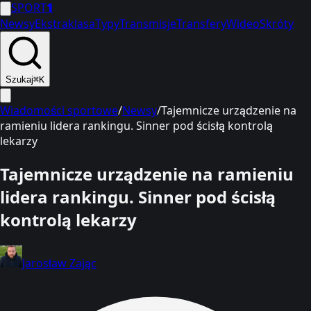
SPORT
1
Newsy
Ekstraklasa
Typy
Transmisje
Transfery
Wideo
Skróty
Szukaj
⌘K
Wiadomości sportowe
/
Newsy
/
Tajemnicze urządzenie na
ramieniu lidera rankingu. Sinner pod ścisłą kontrolą
lekarzy
Tajemnicze urządzenie na ramieniu
lidera rankingu. Sinner pod ścisłą
kontrolą lekarzy
Jarosław Zając