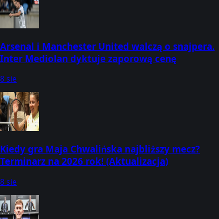
Arsenal i Manchester United walczą o snajpera.
Inter Mediolan dyktuje zaporową cenę
8 sie
Kiedy gra Maja Chwalińska najbliższy mecz?
Terminarz na 2026 rok! (Aktualizacja)
8 sie