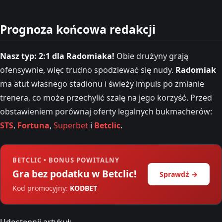
Prognoza końcowa redakcji
Nasz typ: 2:1 dla Radomiaka!
Obie drużyny grają
ofensywnie, więc trudno spodziewać się nudy.
Radomiak
ma atut własnego stadionu i świeży impuls po zmianie
trenera, co może przechylić szalę na jego korzyść. Przed
obstawieniem porównaj oferty legalnych bukmacherów:
STS
,
Fortuna
,
Superbet
i
Betclic
.
BETCLIC • BONUS POWITALNY
Gra bez podatku w Betclic!
Sprawdź →
Kod promocyjny:
KODBET
Udostępnij artykuł: