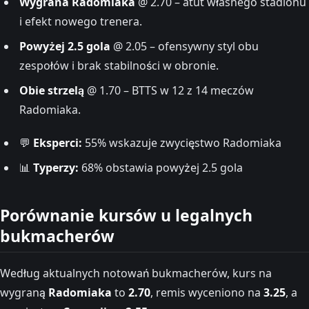
Wygrana Radomiaka
@ 2.70 – atut własnego stadionu
i efekt nowego trenera.
Powyżej 2.5 gola
@ 2.05 – ofensywny styl obu
zespołów i brak stabilności w obronie.
Obie strzelą
@ 1.70 – BTTS w 12 z 14 meczów
Radomiaka.
💬
Eksperci:
55% wskazuje zwycięstwo Radomiaka
📊
Typerzy:
68% obstawia powyżej 2.5 gola
Porównanie kursów u legalnych
bukmacherów
Według aktualnych notowań bukmacherów, kurs na
wygraną
Radomiaka
to
2.70
, remis wyceniono na
3.25
, a