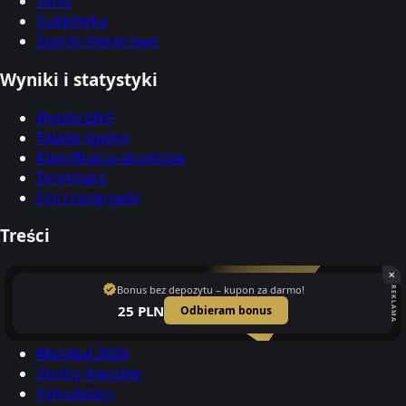
Tenis
Siatkówka
Sporty motorowe
Wyniki i statystyki
Wyniki LIVE
Tabele ligowe
Klasyfikacja strzelców
Terminarz
Ligi i rozgrywki
Treści
Wideo
✕
verified
Bonus bez depozytu – kupon za darmo!
Polacy za granicą
REKLAMA
25 PLN
Odbieram bonus
Okno transferowe
Transmisje
Mundial 2026
Skróty meczów
Symulatory