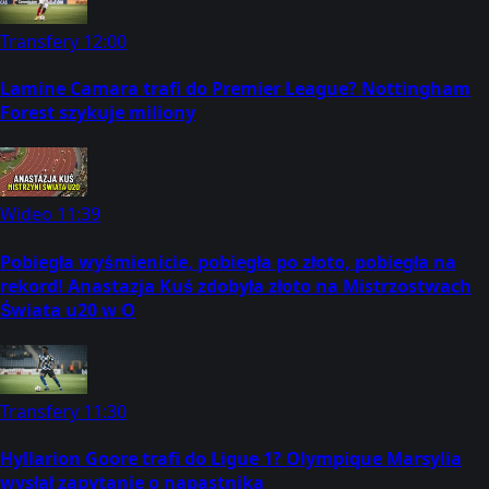
Transfery
12:00
Lamine Camara trafi do Premier League? Nottingham
Forest szykuje miliony
Wideo
11:39
Pobiegła wyśmienicie, pobiegła po złoto, pobiegła na
rekord! Anastazja Kuś zdobyła złoto na Mistrzostwach
Świata u20 w O
Transfery
11:30
Hyllarion Goore trafi do Ligue 1? Olympique Marsylia
wysłał zapytanie o napastnika