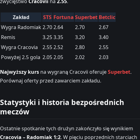
zwycięstwo
Cracovii
na
2.55
.
Zakład
STS
Fortuna
Superbet
Betclic
Wygra Radomiak
2.70
2.64
2.70
2.67
Remis
3.25
3.35
3.20
3.40
Wygra Cracovia
2.55
2.52
2.80
2.55
Powyżej 2.5 gola
2.05
2.05
2.02
2.03
Najwyższy kurs
na wygraną Cracovii oferuje
Superbet
.
Porównaj oferty przed zawarciem zakładu.
Statystyki i historia bezpośrednich
meczów
Ostatnie spotkanie tych drużyn zakończyło się wynikiem
Cracovia – Radomiak 1:2
. W pięciu poprzednich starciach