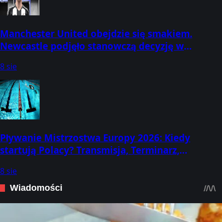
Manchester United obejdzie się smakiem.
Newcastle podjęło stanowczą decyzję w
sprawie obrońcy
8 sie
Pływanie Mistrzostwa Europy 2026: Kiedy
startują Polacy? Transmisja, Terminarz,
Program, Wyniki! Gdzie oglądać, kto startuje?
8 sie
(Paryż, 10-16 sierpnia)