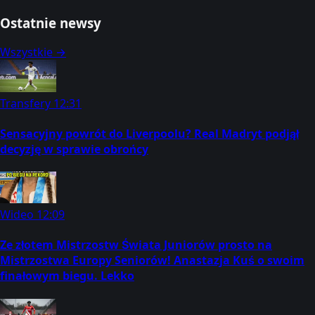
Ostatnie newsy
Wszystkie →
Transfery
12:31
Sensacyjny powrót do Liverpoolu? Real Madryt podjął
decyzję w sprawie obrońcy
Wideo
12:09
Ze złotem Mistrzostw Świata Juniorów prosto na
Mistrzostwa Europy Seniorów! Anastazja Kuś o swoim
finałowym biegu. Lekko