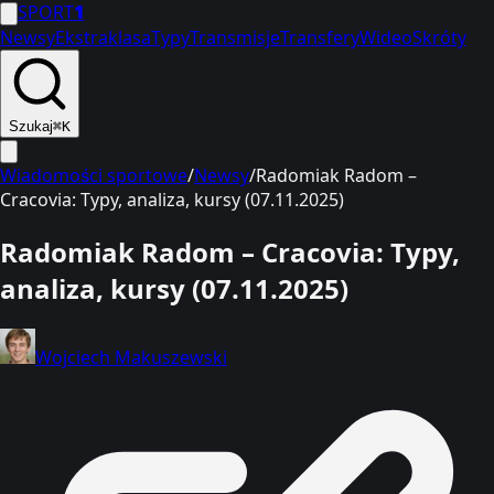
SPORT
1
Newsy
Ekstraklasa
Typy
Transmisje
Transfery
Wideo
Skróty
Szukaj
⌘K
Wiadomości sportowe
/
Newsy
/
Radomiak Radom –
Cracovia: Typy, analiza, kursy (07.11.2025)
Radomiak Radom – Cracovia: Typy,
analiza, kursy (07.11.2025)
Wojciech Makuszewski