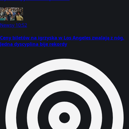
Newsy
10:52
Ceny biletów na igrzyska w Los Angeles zwalają z nóg.
Jedna dyscyplina bije rekordy