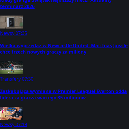
terminarz 2026
Newsy
07:35
Wielka wyprzedaż w Newcastle United. Matthias Jaissle
chce trzech nowych graczy za miliony
Transfery
07:30
Zaskakująca wymiana w Premier League! Everton odda
lidera za gracza wartego 35 milionów
Newsy
07:19