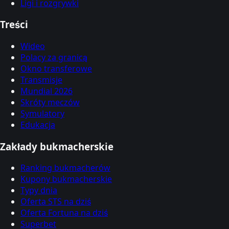
Ligi i rozgrywki
Treści
Wideo
Polacy za granicą
Okno transferowe
Transmisje
Mundial 2026
Skróty meczów
Symulatory
Edukacja
Zakłady bukmacherskie
Ranking bukmacherów
Kupony bukmacherskie
Typy dnia
Oferta STS na dziś
Oferta Fortuna na dziś
Superbet