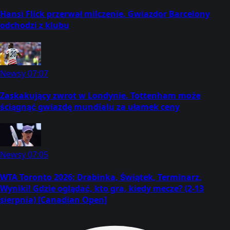
Hansi Flick przerwał milczenie. Gwiazdor Barcelony
odchodzi z klubu
Newsy
07:07
Zaskakujący zwrot w Londynie. Tottenham może
ściągnąć gwiazdę mundialu za ułamek ceny
Newsy
07:05
WTA Toronto 2026: Drabinka, Świątek, Terminarz,
Wyniki! Gdzie oglądać, kto gra, kiedy mecze? (2-13
sierpnia) [Canadian Open]