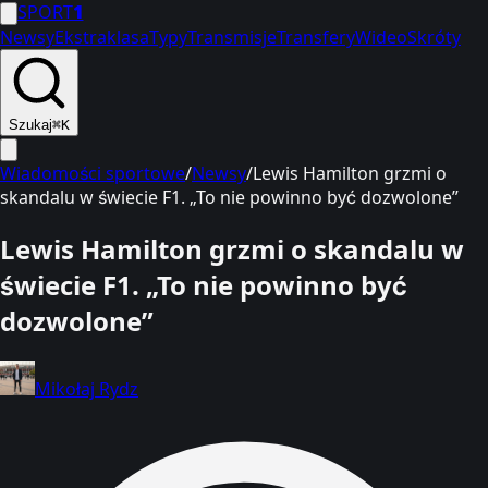
SPORT
1
Newsy
Ekstraklasa
Typy
Transmisje
Transfery
Wideo
Skróty
Szukaj
⌘K
Wiadomości sportowe
/
Newsy
/
Lewis Hamilton grzmi o
skandalu w świecie F1. „To nie powinno być dozwolone”
Lewis Hamilton grzmi o skandalu w
świecie F1. „To nie powinno być
dozwolone”
Mikołaj Rydz