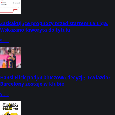
Zaskakujące prognozy przed startem La Liga.
Wskazano faworyta do tytułu
9 sie
Hansi Flick podjął kluczową decyzję. Gwiazdor
Barcelony zostaje w klubie
9 sie