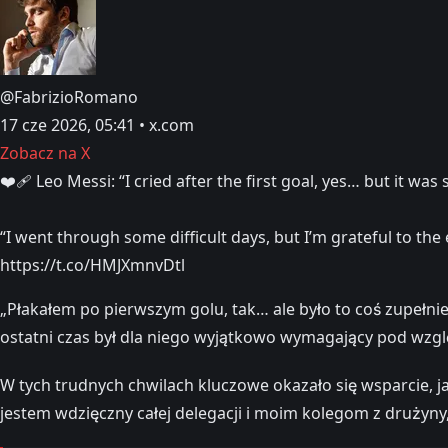
@FabrizioRomano
17 cze 2026, 05:41 • x.com
Zobacz na X
❤️‍🩹 Leo Messi: “I cried after the first goal, yes… but it w
“I went through some difficult days, but I’m grateful to th
https://t.co/HMJXmnvDtl
„Płakałem po pierwszym golu, tak… ale było to coś zupełnie
ostatni czas był dla niego wyjątkowo wymagający pod wzg
W tych trudnych chwilach kluczowe okazało się wsparcie, ja
jestem wdzięczny całej delegacji i moim kolegom z drużyny,