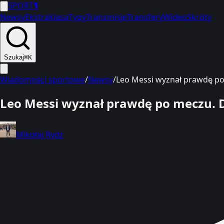
SPORT
1
Newsy
Ekstraklasa
Typy
Transmisje
Transfery
Wideo
Skróty
Szukaj
⌘K
Wiadomości sportowe
/
Newsy
/
Leo Messi wyznał prawdę po 
Leo Messi wyznał prawdę po meczu. D
Mikołaj Rydz