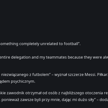
as something completely unrelated to football”.
e entire delegation and my teammates because they were alwa
 niezwiązanego z futbolem” – wyznał szczerze Messi. Piłkarz
lędem psychicznym.
kie zawodnik otrzymał od osób z najbliższego otoczenia rep
 ponieważ zawsze byli przy mnie, dając mi dużo siły” – dod