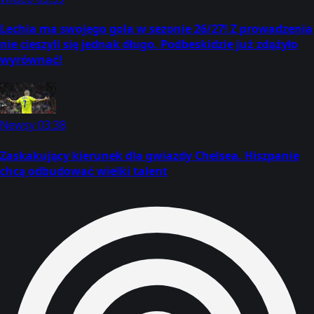
Lechia ma swojego gola w sezonie 26/27! Z prowadzenia
nie cieszyli się jednak długo. Podbeskidzie już zdążyło
wyrównać!
Newsy
03:38
Zaskakujący kierunek dla gwiazdy Chelsea. Hiszpanie
chcą odbudować wielki talent