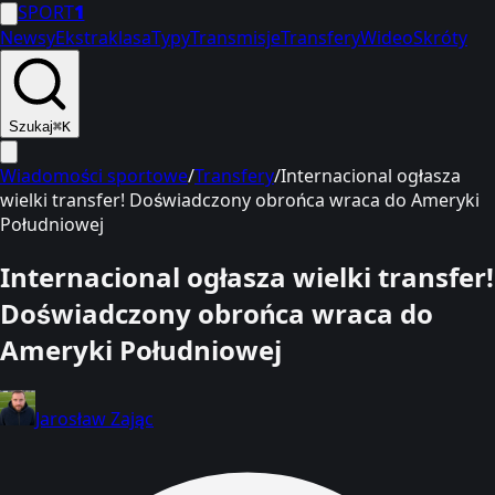
SPORT
1
Newsy
Ekstraklasa
Typy
Transmisje
Transfery
Wideo
Skróty
Szukaj
⌘K
Wiadomości sportowe
/
Transfery
/
Internacional ogłasza
wielki transfer! Doświadczony obrońca wraca do Ameryki
Południowej
Internacional ogłasza wielki transfer!
Doświadczony obrońca wraca do
Ameryki Południowej
Jarosław Zając