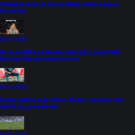
Podział punktów w Bielsku-Białej. Dublet Lucjana
Klisiewicza
Newsy
04:42
Burza w WNBA po deklaracjach byłych graczy NBA.
Komisarz ligi przerywa milczenie
Newsy
04:23
Koniec wielkiej sagi w Realu Madryt. Jose Mourinho
ogłosił kluczową decyzję
Wideo
03:59