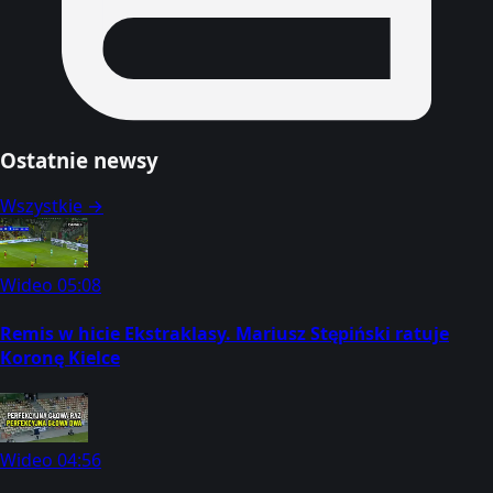
Ostatnie newsy
Wszystkie →
Wideo
05:08
Remis w hicie Ekstraklasy. Mariusz Stępiński ratuje
Koronę Kielce
Wideo
04:56