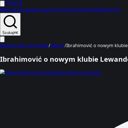
SPORT
1
Newsy
Ekstraklasa
Typy
Transmisje
Transfery
Wideo
Skróty
Szukaj
⌘K
Wiadomości sportowe
/
Newsy
/
Ibrahimović o nowym klubie
Ibrahimović o nowym klubie Lewando
Maksymilian Kotowski