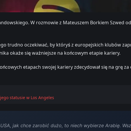
wandowskiego. W rozmowie z Mateuszem Borkiem Szwed odniós
ego trudno oczekiwać, by któryś z europejskich klubów za
tnika okaże się ważniejsze na końcowym etapie kariery.
końcowych etapach swojej kariery zdecydował się na grę z
jego statusie w Los Angeles
SA, jak chce zarobić dużo, to niech wybierze Arabię. Wszy