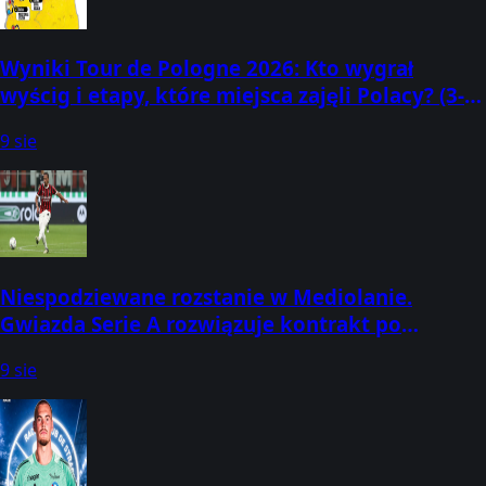
Wyniki Tour de Pologne 2026: Kto wygrał
wyścig i etapy, które miejsca zajęli Polacy? (3-9
sierpnia)
9 sie
Niespodziewane rozstanie w Mediolanie.
Gwiazda Serie A rozwiązuje kontrakt po
siedmiu latach
9 sie