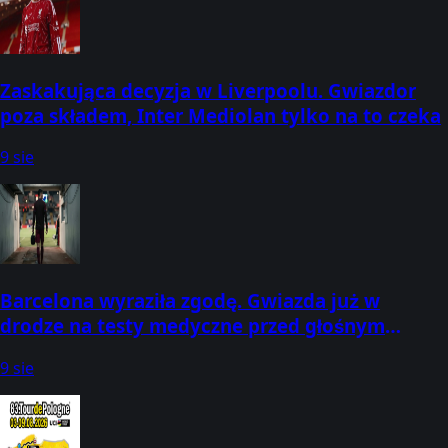
Zaskakująca decyzja w Liverpoolu. Gwiazdor
poza składem, Inter Mediolan tylko na to czeka
9 sie
Barcelona wyraziła zgodę. Gwiazda już w
drodze na testy medyczne przed głośnym
transferem
9 sie