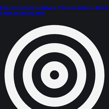
Empoli przejmuje inicjatywę! Francuski defensor Torino
o krok od zmiany barw