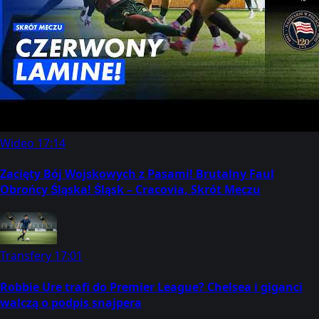
Wideo
17:14
Zacięty Bój Wojskowych z Pasami! Brutalny Faul
Obrońcy Śląska! Śląsk – Cracovia, Skrót Meczu
Transfery
17:01
Robbie Ure trafi do Premier League? Chelsea i giganci
walczą o podpis snajpera