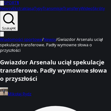
SPORT
1
Newsy
Ekstraklasa
Typy
Transmisje
Transfery
Wideo
Skróty
Szukaj
⌘K
Wiadomości sportowe
/
Newsy
/
Gwiazdor Arsenalu uciął
spekulacje transferowe. Padły wymowne słowa o
przyszłości
Gwiazdor Arsenalu uciął spekulacje
transferowe. Padły wymowne słowa
o przyszłości
Mikołaj Rydz