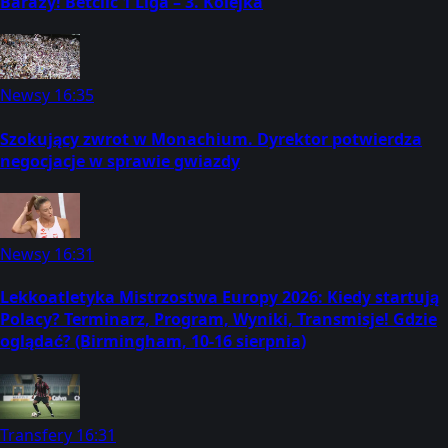
Baraży! Betclic 1 Liga – 3. Kolejka
Newsy
16:35
Szokujący zwrot w Monachium. Dyrektor potwierdza
negocjacje w sprawie gwiazdy
Newsy
16:31
Lekkoatletyka Mistrzostwa Europy 2026: Kiedy startują
Polacy? Terminarz, Program, Wyniki, Transmisje! Gdzie
oglądać? (Birmingham, 10-16 sierpnia)
Transfery
16:31