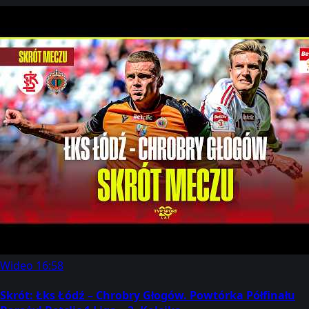
Wideo
16:58
Skrót: Łks Łódź – Chrobry Głogów. Powtórka Półfinału