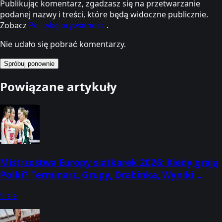
Publikując komentarz, zgadzasz się na przetwarzanie
podanej nazwy i treści, które będą widoczne publicznie.
Zobacz
Politykę prywatności
.
Nie udało się pobrać komentarzy.
Spróbuj ponownie
Powiązane artykuły
Mistrzostwa Europy siatkarek 2026: Kiedy grają
Polki? Terminarz, Grupy, Drabinka, Wyniki,
Transmisje! Gdzie oglądać, o której godzinie?
9 sie
(21 sierpnia - 6 września) [#EuroVolleyW]