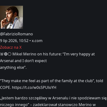
@FabrizioRomano
9 lip 2026, 10:52 • x.com
Zobacz na X
🚨🔴⚪️ Mikel Merino on his future: “I’m very happy at
Arsenal and I don’t expect
anything else”.
“They make me feel as part of the family at the club”, told
COPE. https://t.co/w0sSPUloYH
„Jestem bardzo szczęśliwy w Arsenalu i nie spodziewam się
niczego innego” – zadeklarował stanowczo Merino w