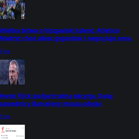
Wielka bitwa o hiszpański talent. Atletico
Madryt chce ubiec gigantów i negocjuje cenę
9 sie
Hansi Flick podjął trudną decyzję. Dwaj
zawodnicy Barcelony muszą odejść
9 sie