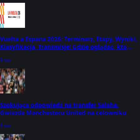
Vuelta a Espana 2026: Terminarz, Etapy, Wyniki,
Klasyfikacja, Transmisje! Gdzie oglądać, kto
startuje, kiedy? (22 sierpnia - 13 września)
9 sie
Szokująca odpowiedź na transfer Salaha.
Gwiazda Manchesteru United na celowniku
9 sie