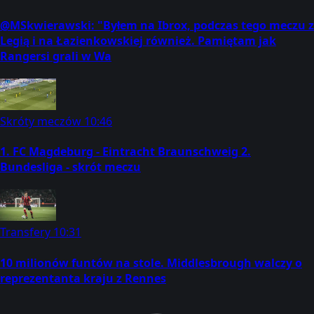
@MSkwierawski: "Byłem na Ibrox, podczas tego meczu z
Legią i na Łazienkowskiej również. Pamiętam jak
Rangersi grali w Wa
Skróty meczów
10:46
1. FC Magdeburg - Eintracht Braunschweig 2.
Bundesliga - skrót meczu
Transfery
10:31
10 milionów funtów na stole. Middlesbrough walczy o
reprezentanta kraju z Rennes