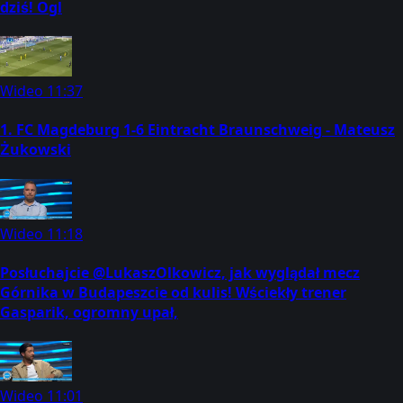
dziś! Ogl
Wideo
11:37
1. FC Magdeburg 1-6 Eintracht Braunschweig - Mateusz
Żukowski
Wideo
11:18
Posłuchajcie @LukaszOlkowicz, jak wyglądał mecz
Górnika w Budapeszcie od kulis! Wściekły trener
Gasparik, ogromny upał,
Wideo
11:01