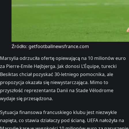
Źródło: getfootballnewsfrance.com
Marsylia odrzuciła ofertę opiewającą na 10 milionów euro
za Pierre-Emile Højbjerga. Jak donosi L’Équipe, turecki
Besiktas chciał pozyskać 30-letniego pomocnika, ale
propozycja okazała się niewystarczająca. Mimo to
przyszłość reprezentanta Danii na Stade Vélodrome
wydaje się przesądzona.
Sytuacja finansowa francuskiego klubu jest niezwykle
napięta, co stawia działaczy pod ścianą. UEFA nałożyła na
Marsylię karę w wysokości 10 milionów euro za naruszenie