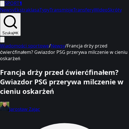
SPORT
1
Newsy
Ekstraklasa
Typy
Transmisje
Transfery
Wideo
Skróty
Szukaj
⌘K
Wiadomości sportowe
/
Newsy
/
Francja drży przed
ćwierćfinałem? Gwiazdor PSG przerywa milczenie w cieniu
oskarżeń
Francja drży przed ćwierćfinałem?
Gwiazdor PSG przerywa milczenie w
cieniu oskarżeń
Jarosław Zając