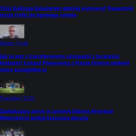
Thijs Dallinga bohaterem głośnej wymiany? Napastnik
może trafić do ligowego rywala
Wideo
15:44
Jak to jest z transferowymi umowami z tureckimi
klubami? Łukasz Piworowicz z Piasta Gliwice odsłonił
nieco szczegółów w
Transfery
15:01
Zaskakujący zwrot w sprawie Edsona Álvareza!
Meksykanin podjął kluczową decyzję