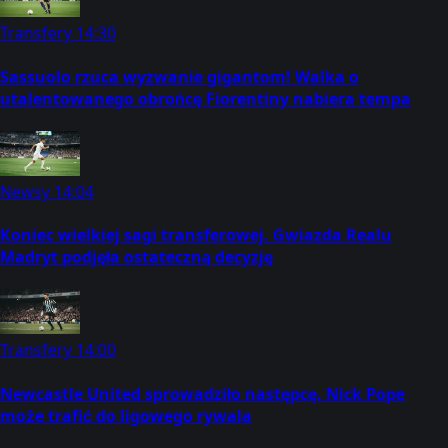
Transfery
14:30
Sassuolo rzuca wyzwanie gigantom! Walka o
utalentowanego obrońcę Fiorentiny nabiera tempa
Newsy
14:04
Koniec wielkiej sagi transferowej. Gwiazda Realu
Madryt podjęła ostateczną decyzję
Transfery
14:00
Newcastle United sprowadziło następcę. Nick Pope
może trafić do ligowego rywala