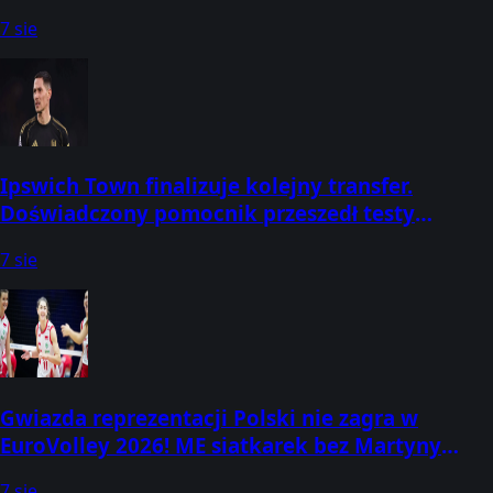
smakiem
7 sie
Ipswich Town finalizuje kolejny transfer.
Doświadczony pomocnik przeszedł testy
medyczne
7 sie
Gwiazda reprezentacji Polski nie zagra w
EuroVolley 2026! ME siatkarek bez Martyny
Łukasik
7 sie