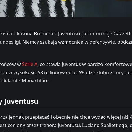
enia Gleisona Bremera z Juventusu. Jak informuje Gazzetta
z Bundesligi. Niemcy szukają wzmocnień w defensywie, podcz
obrońców w
Serie A
, co stawia Juventus w bardzo komfortowej
nego w wysokości 58 milionów euro. Władze klubu z Turynu 
icielami z Monachium.
y Juventusu
a jednak przepłacać i obecnie nie chce wydać więcej niż 
st ceniony przez trenera Juventusu, Luciano Spallettiego