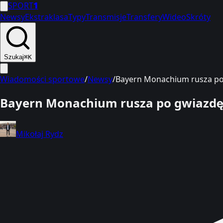
SPORT
1
Newsy
Ekstraklasa
Typy
Transmisje
Transfery
Wideo
Skróty
Szukaj
⌘K
Wiadomości sportowe
/
Newsy
/
Bayern Monachium rusza po 
Bayern Monachium rusza po gwiazdę 
Mikołaj Rydz