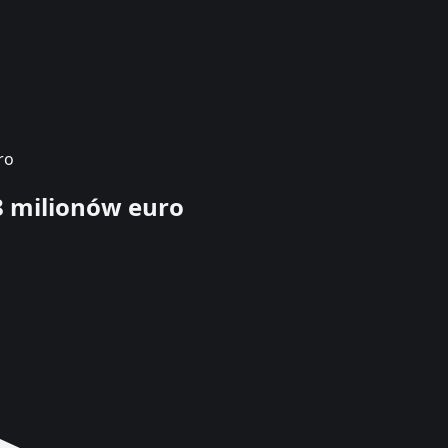
ro
8 milionów euro