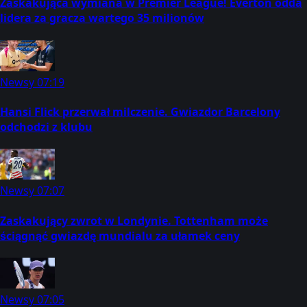
Zaskakująca wymiana w Premier League! Everton odda
lidera za gracza wartego 35 milionów
Newsy
07:19
Hansi Flick przerwał milczenie. Gwiazdor Barcelony
odchodzi z klubu
Newsy
07:07
Zaskakujący zwrot w Londynie. Tottenham może
ściągnąć gwiazdę mundialu za ułamek ceny
Newsy
07:05