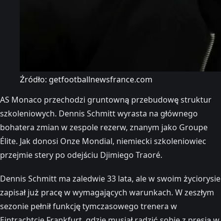
Źródło: getfootballnewsfrance.com
AS Monaco przechodzi gruntowną przebudowę struktur
szkoleniowych. Dennis Schmitt wyrasta na głównego
bohatera zmian w zespole rezerw, znanym jako Groupe
Élite. Jak donosi Onze Mondial, niemiecki szkoleniowiec
przejmie stery po odejściu Djimiego Traoré.
Dennis Schmitt ma zaledwie 33 lata, ale w swoim życiorysie
zapisał już pracę w wymagających warunkach. W zeszłym
sezonie pełnił funkcję tymczasowego trenera w
Eintrachtcie Frankfurt, gdzie musiał radzić sobie z presją w