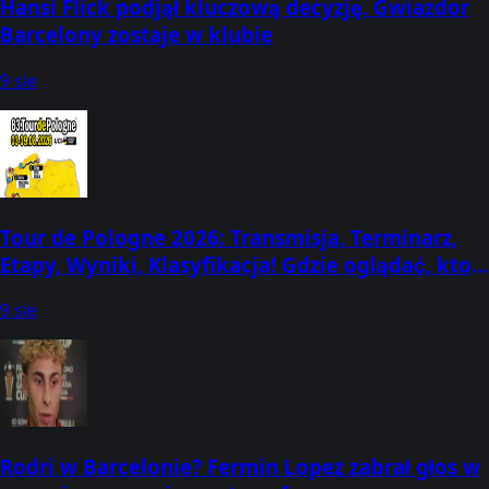
Hansi Flick podjął kluczową decyzję. Gwiazdor
Barcelony zostaje w klubie
9 sie
Tour de Pologne 2026: Transmisja, Terminarz,
Etapy, Wyniki, Klasyfikacja! Gdzie oglądać, kto
dziś wygrał? (3-9 sierpnia)
9 sie
Rodri w Barcelonie? Fermin Lopez zabrał głos w