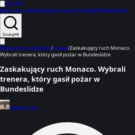
SPORT
1
Newsy
Ekstraklasa
Typy
Transmisje
Transfery
Wideo
Skróty
Szukaj
⌘K
Wiadomości sportowe
/
Newsy
/
Zaskakujący ruch Monaco.
Wybrali trenera, który gasił pożar w Bundeslidze
Zaskakujący ruch Monaco. Wybrali
trenera, który gasił pożar w
Bundeslidze
Mikołaj Rydz