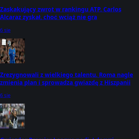
Zaskakujący zwrot w rankingu ATP. Carlos
Alcaraz zyskał, choć wciąż nie gra
6 sie
Zrezygnowali z wielkiego talentu. Roma nagle
zmienia plan i sprowadza gwiazdę z Hiszpanii
6 sie