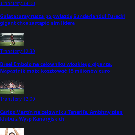
Transfery
14:00
Galatasaray rusza po gwiazdę Sunderlandu! Turecki
gigant chce zastąpić nim lidera
Transfery
12:30
Breel Embolo na celowniku włoskiego giganta.
Napastnik może kosztować 15 milionów euro
Transfery
12:00
Carlos Martín na celowniku Tenerife. Ambitny plan
klubu z Wysp Kanaryjskich