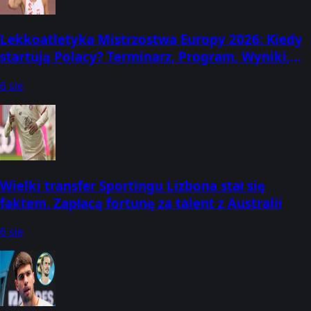
Lekkoatletyka Mistrzostwa Europy 2026: Kiedy
startują Polacy? Terminarz, Program, Wyniki,
Transmisje! Gdzie oglądać? (Birmingham, 10-16
6 sie
sierpnia)
Wielki transfer Sportingu Lizbona stał się
faktem. Zapłacą fortunę za talent z Australii
6 sie