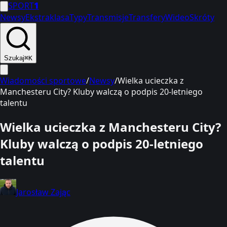
SPORT
1
Newsy
Ekstraklasa
Typy
Transmisje
Transfery
Wideo
Skróty
Szukaj
⌘K
Wiadomości sportowe
/
Newsy
/
Wielka ucieczka z
Manchesteru City? Kluby walczą o podpis 20-letniego
talentu
Wielka ucieczka z Manchesteru City?
Kluby walczą o podpis 20-letniego
talentu
Jarosław Zając