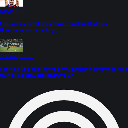
Newsy
11:44
Sensacyjny zwrot w sprawie transferu Rodriego.
Barcelona wkracza do gry
Transfery
11:31
Sporting CP podjął decyzję. Urugwajczyk z Palmeiras nie
trafi do Lizbony przez nowy plan