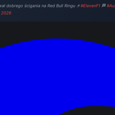
ał dobrego ścigania na Red Bull Ringu 🤌
#ElevenF1
🏁
#Au
, 2026