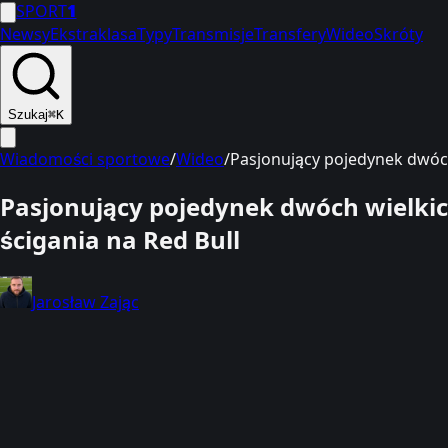
SPORT
1
Newsy
Ekstraklasa
Typy
Transmisje
Transfery
Wideo
Skróty
Szukaj
⌘K
Wiadomości sportowe
/
Wideo
/
Pasjonujący pojedynek dwóch
Pasjonujący pojedynek dwóch wielkic
ścigania na Red Bull
Jarosław Zając