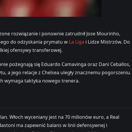
one rozwiązanie i ponownie zatrudnił Jose Mourinho,
olnego do odzyskania prymatu w
La Liga
i Lidze Mistrzów. Do
lkiej ofensywy transferowej.
nie pożegnają się Eduardo Camavinga oraz Dani Ceballos,
u, a jego relacje z Chelsea uległy znacznemu pogorszeniu.
rych wymaga taktyka nowego trenera.
n. Włoch wyceniany jest na 70 milionów euro, a Real
astoni ma zapewnić balans w linii defensywnej i