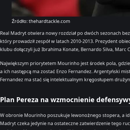
Źródło: thehardtackle.com
Real Madryt otwiera nowy rozdział po dwóch sezonach bez 
który prowadził zespół w latach 2010-2013. Prezydent ob
klubu dołączyli już Ibrahima Konate, Bernardo Silva, Marc 
Największym priorytetem Mourinho jest środek pola, gdzi
a ich następcą ma zostać Enzo Fernandez. Argentyński mist
Fernandez ma stać się intelektualnym kręgosłupem drużyny
Plan Pereza na wzmocnienie defensywy
W obronie Mourinho poszukuje lewonożnego stopera, a idea
Madryt czeka jedynie na ostateczne zatwierdzenie tego ru