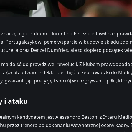
znaczącego trofeum. Florentino Perez postawił na sprawdz
iecał Portugalczykowi pełne wsparcie w budowie składu zd
Cucurella oraz Denzel Dumfries, ale to dopiero początek wie
e ma dojść do prawdziwej rewolucji. Z klubem prawdopodob
rz świata otwarcie deklaruje chęć przeprowadzki do Madryt
, gwarantując precyzję i spokój w rozgrywaniu piłki, któ
 i ataku
lnym kandydatem jest Alessandro Bastoni z Interu Mediola
chu przez trenera po dokonaniu wewnętrznej oceny kadry. B