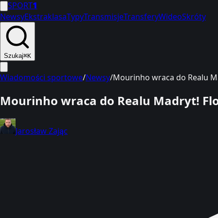
SPORT
1
Newsy
Ekstraklasa
Typy
Transmisje
Transfery
Wideo
Skróty
Szukaj
⌘K
Wiadomości sportowe
/
Newsy
/
Mourinho wraca do Realu Mad
Mourinho wraca do Realu Madryt! Flor
Jarosław Zając