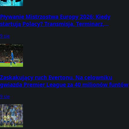
Pływanie Mistrzostwa Europy 2026: Kiedy
startują Polacy? Transmisja, Terminarz,
Program, Wyniki! Gdzie oglądać, kto startuje?
9 sie
(Paryż, 10-16 sierpnia)
Zaskakujący ruch Evertonu. Na celowniku
gwiazda Premier League za 40 milionów funtów
9 sie