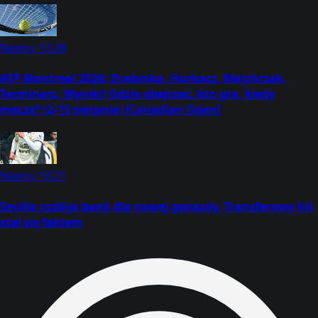
Newsy
13:28
ATP Montreal 2026: Drabinka, Hurkacz, Majchrzak,
Terminarz, Wyniki! Gdzie obejrzeć, kto gra, kiedy
mecze? (2-13 sierpnia) [Canadian Open]
Newsy
13:21
Sevilla rozbija bank dla nowej gwiazdy. Transferowy hit
stał się faktem