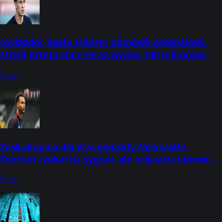
Gwiazdor Realu Madryt odmówił Arsenalowi.
Mikel Arteta chce teraz wydać 100 milionów
euro
9 sie
Zaskakująca decyzja gwiazdy Newcastle.
Everton czekał na sygnał, ale usłyszał stanowcze
„nie”
9 sie