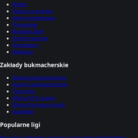
Wideo
Polacy za granicą
Okno transferowe
Transmisje
Mundial 2026
Skróty meczów
Symulatory
Edukacja
Zakłady bukmacherskie
Ranking bukmacherów
Kupony bukmacherskie
Typy dnia
Oferta STS na dziś
Oferta Fortuna na dziś
Superbet
Popularne ligi
Ekstraklasa
Premier League
La Liga
Serie A
Bundesliga