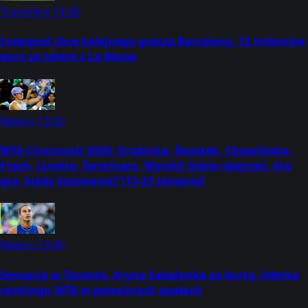
Transfery
14:30
Liverpool chce kolejnego gracza Barcelony. 12 milionów
euro za talent z La Masia
Newsy
13:50
WTA Cincinnati 2026: Drabinka, Świątek, Chwalińska,
Fręch, Linette, Terminarz, Wyniki! Gdzie obejrzeć, kto
gra, kiedy losowanie? [13-23 sierpnia]
Newsy
13:40
Sensacja w Toronto. Aryna Sabalenka za burtą, liderka
rankingu WTA w poważnych opałach