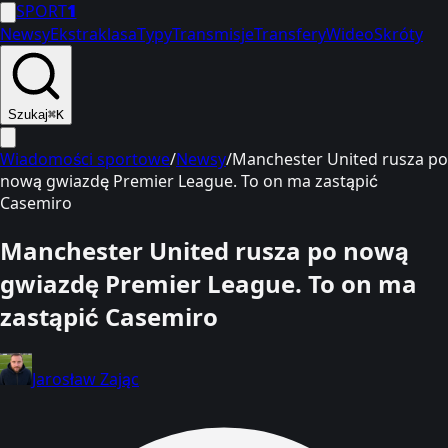
SPORT
1
Newsy
Ekstraklasa
Typy
Transmisje
Transfery
Wideo
Skróty
Szukaj
⌘K
Wiadomości sportowe
/
Newsy
/
Manchester United rusza po
nową gwiazdę Premier League. To on ma zastąpić
Casemiro
Manchester United rusza po nową
gwiazdę Premier League. To on ma
zastąpić Casemiro
Jarosław Zając