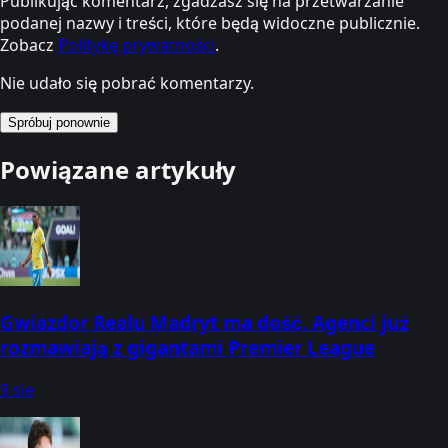
Publikując komentarz, zgadzasz się na przetwarzanie
podanej nazwy i treści, które będą widoczne publicznie.
Zobacz
Politykę prywatności
.
Nie udało się pobrać komentarzy.
Spróbuj ponownie
Powiązane artykuły
Gwiazdor Realu Madryt ma dość. Agenci już
rozmawiają z gigantami Premier League
9 sie