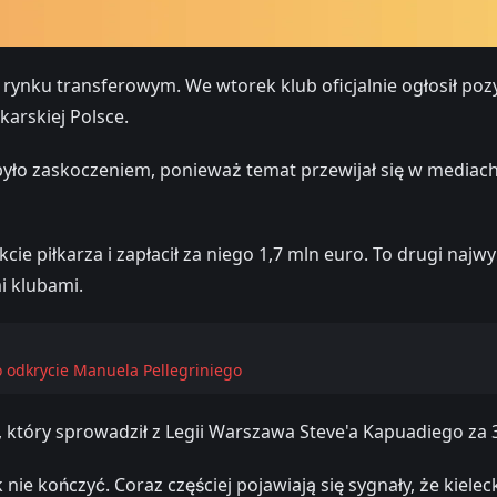
nku transferowym. We wtorek klub oficjalnie ogłosił pozysk
karskiej Polsce.
yło zaskoczeniem, ponieważ temat przewijał się w mediach 
ie piłkarza i zapłacił za niego 1,7 mln euro. To drugi najw
i klubami.
o odkrycie Manuela Pellegriniego
 który sprowadził z Legii Warszawa Steve'a Kapuadiego za 
e kończyć. Coraz częściej pojawiają się sygnały, że kieleck