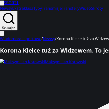
SPORT
1
Newsy
Ekstraklasa
Typy
Transmisje
Transfery
Wideo
Skróty
Szukaj
⌘K
Wiadomości sportowe
/
Newsy
/
Korona Kielce tuż za Widzew
Korona Kielce tuż za Widzewem. To je
Maksymilian Kotowski