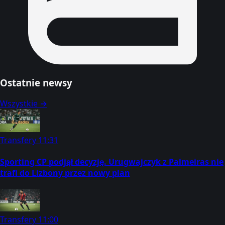
Ostatnie newsy
Wszystkie →
Transfery
11:31
Sporting CP podjął decyzję. Urugwajczyk z Palmeiras nie
trafi do Lizbony przez nowy plan
Transfery
11:00