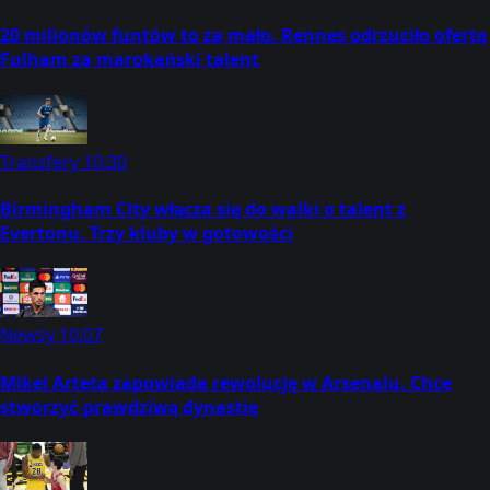
20 milionów funtów to za mało. Rennes odrzuciło ofertę
Fulham za marokański talent
Transfery
10:30
Birmingham City włącza się do walki o talent z
Evertonu. Trzy kluby w gotowości
Newsy
10:07
Mikel Arteta zapowiada rewolucję w Arsenalu. Chce
stworzyć prawdziwą dynastię