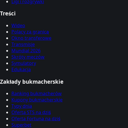
Ligi i rozgrywki
Treści
Wideo
Polacy za granicą
Okno transferowe
Transmisje
Mundial 2026
Skróty meczów
Symulatory
Edukacja
Zakłady bukmacherskie
Ranking bukmacherów
Kupony bukmacherskie
Typy dnia
Oferta STS na dziś
Oferta Fortuna na dziś
Superbet