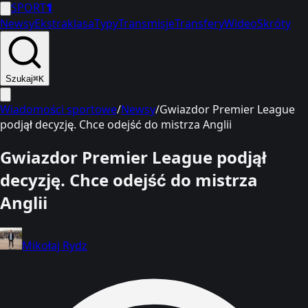
SPORT
1
Newsy
Ekstraklasa
Typy
Transmisje
Transfery
Wideo
Skróty
Szukaj
⌘K
Wiadomości sportowe
/
Newsy
/
Gwiazdor Premier League
podjął decyzję. Chce odejść do mistrza Anglii
Gwiazdor Premier League podjął
decyzję. Chce odejść do mistrza
Anglii
Mikołaj Rydz