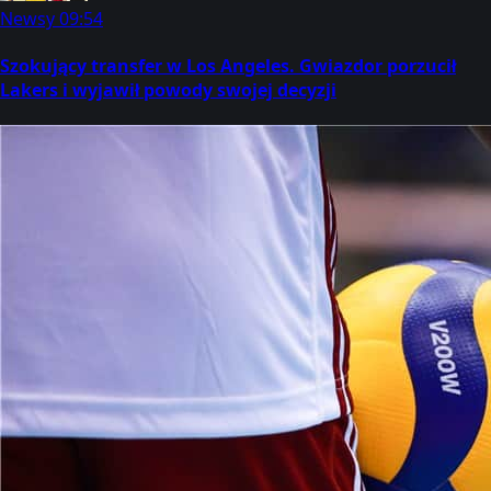
Newsy
09:54
Szokujący transfer w Los Angeles. Gwiazdor porzucił
Lakers i wyjawił powody swojej decyzji