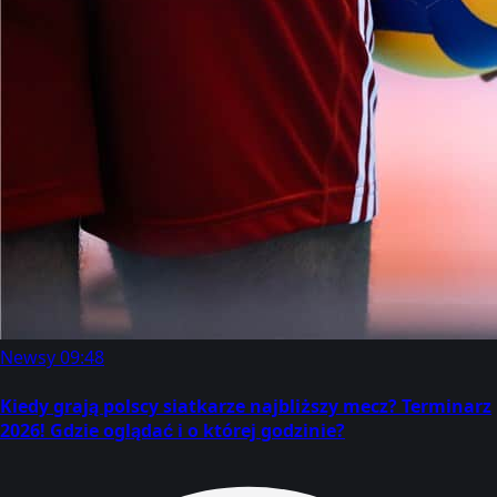
Newsy
09:48
Kiedy grają polscy siatkarze najbliższy mecz? Terminarz
2026! Gdzie oglądać i o której godzinie?