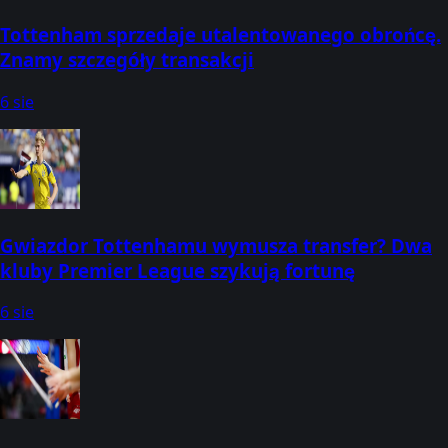
Tottenham sprzedaje utalentowanego obrońcę.
Znamy szczegóły transakcji
6 sie
Gwiazdor Tottenhamu wymusza transfer? Dwa
kluby Premier League szykują fortunę
6 sie