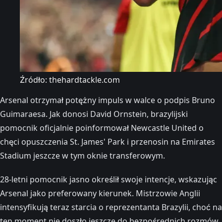
Źródło: thehardtackle.com
Arsenal otrzymał potężny impuls w walce o podpis Bruno
Guimaraesa. Jak donosi David Ornstein, brazylijski
pomocnik oficjalnie poinformował Newcastle United o
chęci opuszczenia St. James' Park i przenosin na Emirates
Stadium jeszcze w tym oknie transferowym.
28-letni pomocnik jasno określił swoje intencje, wskazując
Arsenal jako preferowany kierunek. Mistrzowie Anglii
intensyfikują teraz starcia o reprezentanta Brazylii, choć na
ten moment nie doszło jeszcze do bezpośrednich rozmów