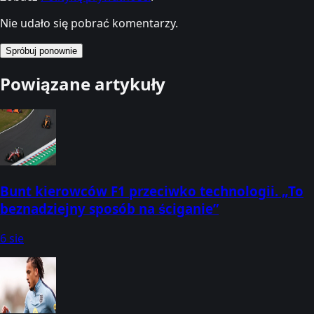
Nie udało się pobrać komentarzy.
Spróbuj ponownie
Powiązane artykuły
Bunt kierowców F1 przeciwko technologii. „To
beznadziejny sposób na ściganie”
6 sie