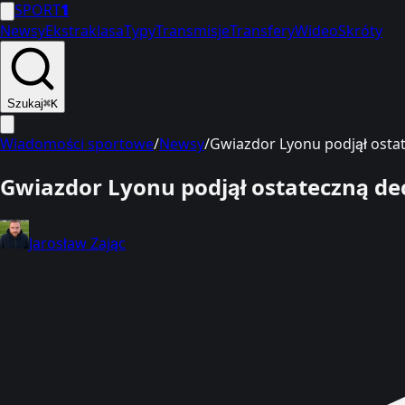
SPORT
1
Newsy
Ekstraklasa
Typy
Transmisje
Transfery
Wideo
Skróty
Szukaj
⌘K
Wiadomości sportowe
/
Newsy
/
Gwiazdor Lyonu podjął ostat
Gwiazdor Lyonu podjął ostateczną de
Jarosław Zając