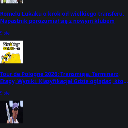
Romelu Lukaku o krok od wielkiego transferu.
Napastnik porozumiał się z nowym klubem
9 sie
Tour de Pologne 2026: Transmisja, Terminarz,
Etapy, Wyniki, Klasyfikacja! Gdzie oglądać, kto
dziś wygrał? (3-9 sierpnia)
9 sie