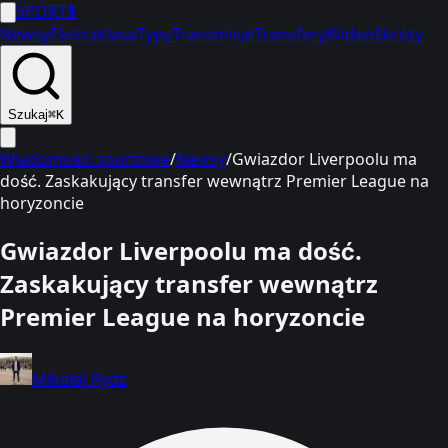
SPORT
1
Newsy
Ekstraklasa
Typy
Transmisje
Transfery
Wideo
Skróty
Szukaj
⌘K
Wiadomości sportowe
/
Newsy
/
Gwiazdor Liverpoolu ma
dość. Zaskakujący transfer wewnątrz Premier League na
horyzoncie
Gwiazdor Liverpoolu ma dość.
Zaskakujący transfer wewnątrz
Premier League na horyzoncie
Mikołaj Rydz