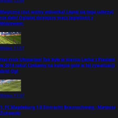
Wideo
12:49
Magiczny rzut wolny wdowika! Lepiej się tego uderzyć
nie dało! Oglądaj dzisiejszy mecz Jagiellonii z
Widzewem:
Wideo
11:57
Hat-trick Ubiparipa! Tak było w starciu Lecha z Piastem
w 2014 roku! Czekamy na kolejne gole w tej rywalizacji
dziś! Ogl
Wideo
11:37
1. FC Magdeburg 1-6 Eintracht Braunschweig - Mateusz
Żukowski