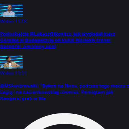
Wideo
11:18
Posłuchajcie @LukaszOlkowicz, jak wyglądał mecz
Górnika w Budapeszcie od kulis! Wściekły trener
Gasparik, ogromny upał,
Wideo
11:01
@MSkwierawski: "Byłem na Ibrox, podczas tego meczu z
Legią i na Łazienkowskiej również. Pamiętam jak
Rangersi grali w Wa