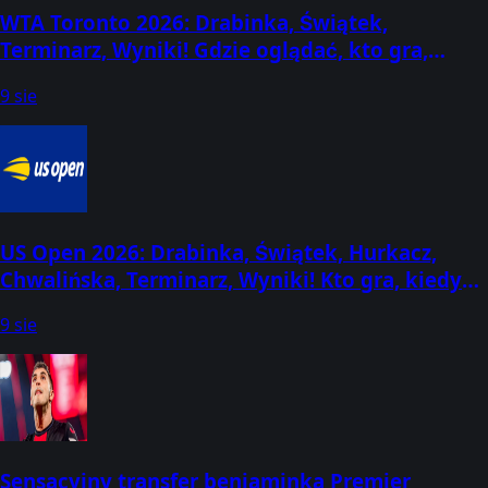
WTA Toronto 2026: Drabinka, Świątek,
Terminarz, Wyniki! Gdzie oglądać, kto gra,
kiedy mecze? (2-13 sierpnia) [Canadian Open]
9 sie
US Open 2026: Drabinka, Świątek, Hurkacz,
Chwalińska, Terminarz, Wyniki! Kto gra, kiedy
losowanie? (30 sierpnia - 13 września)
9 sie
Sensacyjny transfer beniaminka Premier