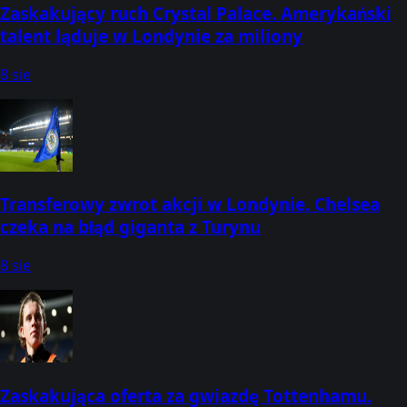
Zaskakujący ruch Crystal Palace. Amerykański
talent ląduje w Londynie za miliony
8 sie
Transferowy zwrot akcji w Londynie. Chelsea
czeka na błąd giganta z Turynu
8 sie
Zaskakująca oferta za gwiazdę Tottenhamu.