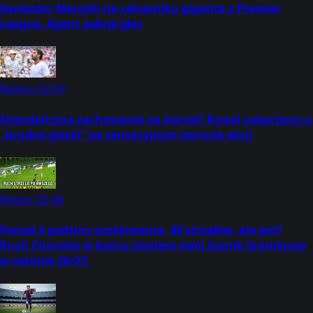
Gwiazdor Marsylii na celowniku giganta z Premier
League. Agent zabrał głos
Newsy
02:59
Skandaliczne zachowanie na korcie? Rywal oskarżony o
„brudne gierki” po sensacyjnym zwrocie akcji
Wideo
02:46
Ponad 4 godziny oczekiwania, 49 strzałów, ale jest!
Ruch Chorzów w końcu otwiera swój licznik bramkowy
w sezonie 26/27.