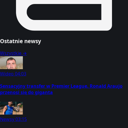
Ostatnie newsy
Wszystkie →
Wideo
04:03
Sensacyjny transfer w Premier League. Ronald Araujo
przenosi się do giganta
Newsy
03:15