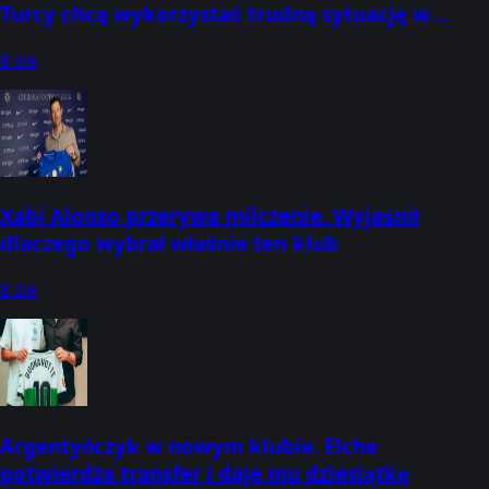
Turcy chcą wykorzystać trudną sytuację w
Londynie
8 sie
Xabi Alonso przerywa milczenie. Wyjaśnił
dlaczego wybrał właśnie ten klub
8 sie
Argentyńczyk w nowym klubie. Elche
potwierdza transfer i daje mu dziesiątkę