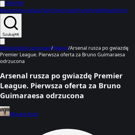
SPORT
1
Newsy
Ekstraklasa
Typy
Transmisje
Transfery
Wideo
Skróty
Szukaj
⌘K
Wiadomości sportowe
/
Newsy
/
Arsenal rusza po gwiazdę
Premier League. Pierwsza oferta za Bruno Guimaraesa
odrzucona
Arsenal rusza po gwiazdę Premier
League. Pierwsza oferta za Bruno
Guimaraesa odrzucona
Mikołaj Rydz