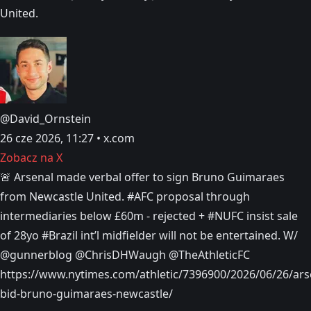
United.
@David_Ornstein
26 cze 2026, 11:27 • x.com
Zobacz na X
🚨 Arsenal made verbal offer to sign Bruno Guimaraes
from Newcastle United. #AFC proposal through
intermediaries below £60m - rejected + #NUFC insist sale
of 28yo #Brazil int’l midfielder will not be entertained. W/
@gunnerblog @ChrisDHWaugh @TheAthleticFC
https://www.nytimes.com/athletic/7396900/2026/06/26/ars
bid-bruno-guimaraes-newcastle/