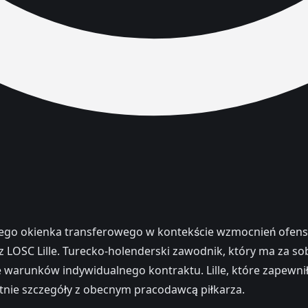
niego okienka transferowego w kontekście wzmocnień ofens
SC Lille. Turecko-holenderski zawodnik, który ma za sobą 
runków indywidualnego kontraktu. Lille, które zapewniło s
atnie szczegóły z obecnym pracodawcą piłkarza.