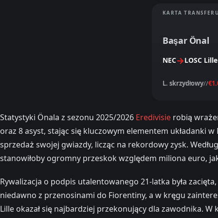
KARTA TRANSFER
Başar Önal
→
NEC
LOSC Lille
L. skrzydłowy
//
€1
Statystyki Önala z sezonu 2025/2026
Eredivisie
robią wrażen
oraz 8 asyst, stając się kluczowym elementem układanki w
sprzedaż swojej gwiazdy, licząc na rekordowy zysk. Wedłu
stanowiłoby ogromny przeskok względem miliona euro, jaki 
Rywalizacja o podpis utalentowanego 21-latka była zacięta,
niedawno z przenosinami do Fiorentiny, a w kręgu zaintere
Lille okazał się najbardziej przekonujący dla zawodnika. 