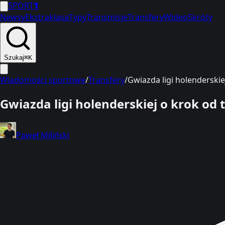
SPORT
1
Newsy
Ekstraklasa
Typy
Transmisje
Transfery
Wideo
Skróty
Szukaj
⌘K
Wiadomości sportowe
/
Transfery
/
Gwiazda ligi holenderskie
Gwiazda ligi holenderskiej o krok od 
Paweł Miliński