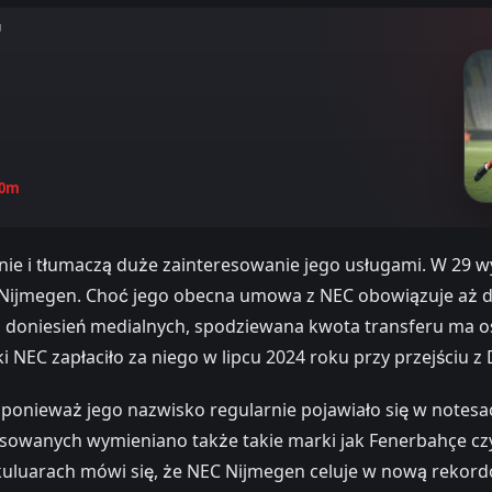
U
.0m
ie i tłumaczą duże zainteresowanie jego usługami. W 29 
 Nijmegen. Choć jego obecna umowa z NEC obowiązuje aż do
g doniesień medialnych, spodziewana kwota transferu ma o
NEC zapłaciło za niego w lipcu 2024 roku przy przejściu z
 ponieważ jego nazwisko regularnie pojawiało się w notesac
sowanych wymieniano także takie marki jak Fenerbahçe czy 
W kuluarach mówi się, że NEC Nijmegen celuje w nową rekor