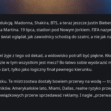
odukcję. Madonna, Shakira, BTS, a teraz jeszcze Justin Bieb
a Martina. 19 lipca, stadion pod Nowym Jorkiem. FIFA nazy
 świat oglądał, jak zawodnicy schodzą do szatni, a nie jak 
l żyje z tego od dekad, a widowisko potrafi być piękne. K
 gdzie w tym wszystkim jest mecz? Bo łatwo sobie wyobrazić
żart, tylko jako logiczny finał pewnego kierunku.
a boisku. Te mistrzostwa dostały bowiem przerwy na wodę — 
dników. Amerykańskie lato, Miami, Dallas, realne ryzyko p
owiązkowych przerw sprzedawać reklamy. I nagle „przerwa 