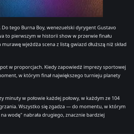
er. Do tego Burna Boy, wenezuelski dyrygent Gustavo
wa to pierwszym w historii show w przerwie finału
na murawę wjeżdża scena z listą gwiazd dłuższą niż skład
łopot w proporcjach. Kiedy zapowiedź imprezy sportowej
 moment, w którym finał największego turnieju planety
trzy minuty w połowie każdej połowy, w każdym ze 104
rzegrzania. Wszystko się zgadza — do momentu, w którym
na wodę" nabrała drugiego, znacznie bardziej