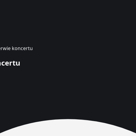
erwie koncertu
ncertu