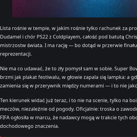
Lista rośnie w tempie, w jakim rośnie tylko rachunek za pr
Dudamel i chór PS22 z Coldplayem, całość pod batutą Chris
mistrzostw świata. I ma rację — bo dotąd w przerwie finału
reprezentacji.
Nie ma co udawać, że to zły pomysł sam w sobie. Super Bow
brzmi jak plakat festiwalu, w głowie zapala się lampka: a
zamienia się w przerywnik między numerami — i to nie jako 
Ten kierunek widać już teraz, i to nie na scenie, tylko n
meczów, niezależnie od pogody. Oficjalnie: troska o zawo
FIFA ogłosiła w marcu, że nadawcy mogą w trakcie tych ob
dochodowego znaczenia.