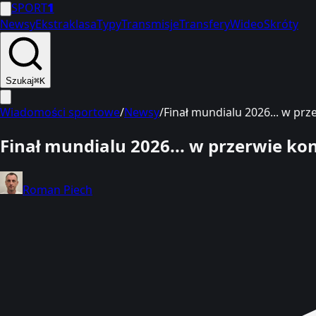
SPORT
1
Newsy
Ekstraklasa
Typy
Transmisje
Transfery
Wideo
Skróty
Szukaj
⌘K
Wiadomości sportowe
/
Newsy
/
Finał mundialu 2026... w prz
Finał mundialu 2026... w przerwie ko
Roman Piech