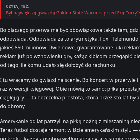
CZYTAJ TEŻ:
Był największą gwiazdą Golden State Warriors przed Erą Curry’
Bo dlaczego przerwa ma być obowiązkowa także tam, gdzie
odpowiada. Odpowiada za to arytmetyka. Fox i Telemundo za
jakieś 850 milionów. Dwie nowe, gwarantowane luki reklam
reklam już po wznowieniu gry, każąc kibicom przegapić p
od tego, ile komu udało się dołożyć do rachunku.
I tu wracamy do gwiazd na scenie. Bo koncert w przerwie i
raz w wersji księgowej. Obie mówią to samo: piłka przesta
ciągłej gry — ta bezczelna prostota, która przez sto lat b
do obrony.
Amerykanie od lat patrzyli na piłkę nożną z mieszaniną nie
Teraz futbol dostaje remont w iście amerykańskim stylu —
po kroku, każdy z osobna wytłumaczalny, a w sumie prowa