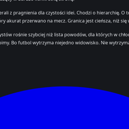
ali z pragnienia dla czystości idei. Chodzi o hierarchię. O t
ry akurat przerwano na mecz. Granica jest cieńsza, niż się wy
rtystów rośnie szybciej niż lista powodów, dla których w c
stoimy. Bo futbol wytrzyma niejedno widowisko. Nie wytrzy