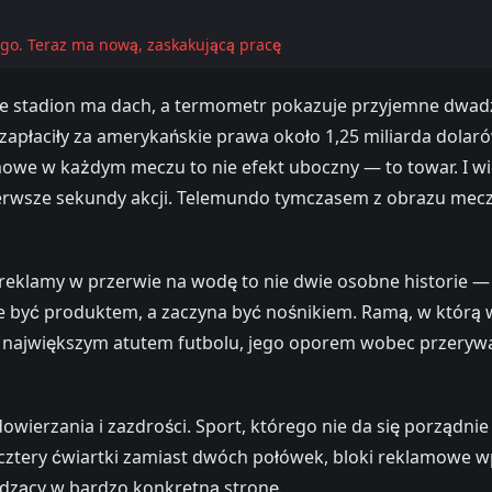
ego. Teraz ma nową, zaskakującą pracę
 stadion ma dach, a termometr pokazuje przyjemne dwadzie
płaciły za amerykańskie prawa około 1,25 miliarda dolarów
owe w każdym meczu to nie efekt uboczny — to towar. I wi
ierwsze sekundy akcji. Telemundo tymczasem z obrazu mecz
 reklamy w przerwie na wodę to nie dwie osobne historie — 
je być produktem, a zaczyna być nośnikiem. Ramą, w którą 
yła największym atutem futbolu, jego oporem wobec przerywa
dowierzania i zazdrości. Sport, którego nie da się porządn
 cztery ćwiartki zamiast dwóch połówek, bloki reklamowe w
dzący w bardzo konkretną stronę.