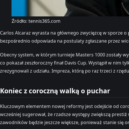
Źródło: tennis365.com
Carlos Alcaraz wyrasta na głównego zwycięzcę w sporze o 
bezpośrednio odpowiada na postulaty zgłaszane przez wice
Obecny system, w którym turnieje Masters 1000 zostały wyd
co pokazał zeszłoroczny finał Davis Cup. Wystąpił w nim tylk
zrezygnowali z udziału. Impreza, którą po raz trzeci z rzęd
Koniec z coroczną walką o puchar
Kluczowym elementem nowej reformy jest odejście od coro
wcześniej sugerował, że rzadsze występy zwiększą prestiż w
zawodników będzie jeszcze większe, ponieważ stanie się on