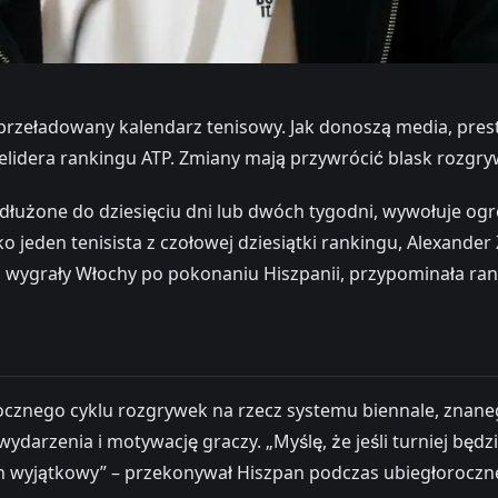
przeładowany kalendarz tenisowy. Jak donoszą media, pres
lidera rankingu ATP. Zmiany mają przywrócić blask rozgryw
łużone do dziesięciu dni lub dwóch tygodni, wywołuje ogro
o jeden tenisista z czołowej dziesiątki rankingu, Alexander 
u wygrały Włochy po pokonaniu Hiszpanii, przypominała rangą
cznego cyklu rozgrywek na rzecz systemu biennale, znaneg
ydarzenia i motywację graczy. „Myślę, że jeśli turniej będ
 wyjątkowy” – przekonywał Hiszpan podczas ubiegłorocznej 