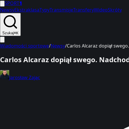
SPORT
1
Newsy
Ekstraklasa
Typy
Transmisje
Transfery
Wideo
Skróty
Szukaj
⌘K
Wiadomości sportowe
/
Newsy
/
Carlos Alcaraz dopiął swego
Carlos Alcaraz dopiął swego. Nadchod
Jarosław Zając