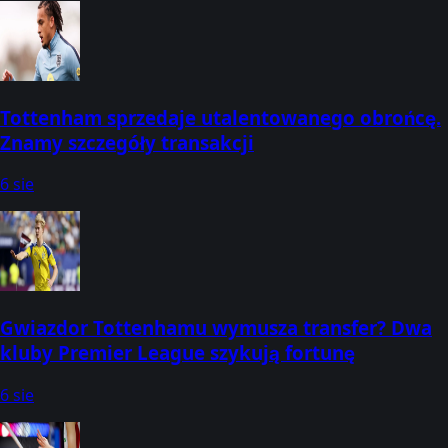
Tottenham sprzedaje utalentowanego obrońcę.
Znamy szczegóły transakcji
6 sie
Gwiazdor Tottenhamu wymusza transfer? Dwa
kluby Premier League szykują fortunę
6 sie