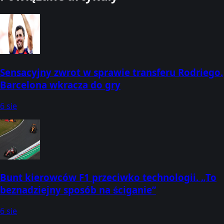
Sensacyjny zwrot w sprawie transferu Rodriego.
Barcelona wkracza do gry
6 sie
Bunt kierowców F1 przeciwko technologii. „To
beznadziejny sposób na ściganie”
6 sie