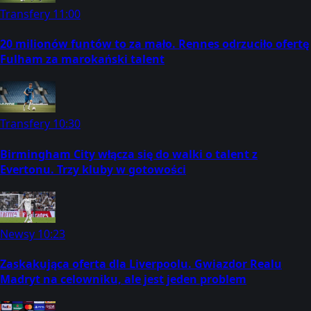
Transfery
11:00
20 milionów funtów to za mało. Rennes odrzuciło ofertę
Fulham za marokański talent
Transfery
10:30
Birmingham City włącza się do walki o talent z
Evertonu. Trzy kluby w gotowości
Newsy
10:23
Zaskakująca oferta dla Liverpoolu. Gwiazdor Realu
Madryt na celowniku, ale jest jeden problem