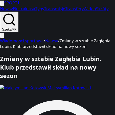
SPORT
1
Newsy
Ekstraklasa
Typy
Transmisje
Transfery
Wideo
Skróty
Szukaj
⌘K
Wiadomości sportowe
/
Newsy
/
Zmiany w sztabie Zagłębia
Lubin. Klub przedstawił skład na nowy sezon
Zmiany w sztabie Zagłębia Lubin.
Klub przedstawił skład na nowy
sezon
Maksymilian Kotowski