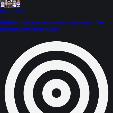
Newsy
10:07
Mikel Arteta zapowiada rewolucję w Arsenalu. Chce
stworzyć prawdziwą dynastię