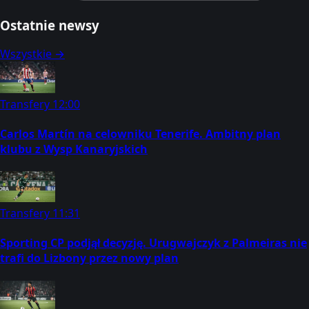
Ostatnie newsy
Wszystkie →
Transfery
12:00
Carlos Martín na celowniku Tenerife. Ambitny plan
klubu z Wysp Kanaryjskich
Transfery
11:31
Sporting CP podjął decyzję. Urugwajczyk z Palmeiras nie
trafi do Lizbony przez nowy plan