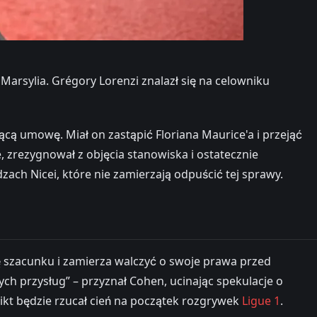
arsylia. Grégory Lorenzi znalazł się na celowniku
cą umowę. Miał on zastąpić Floriana Maurice'a i przejąć
, zrezygnował z objęcia stanowiska i ostatecznie
ach Nicei, które nie zamierzają odpuścić tej sprawy.
ę szacunku i zamierza walczyć o swoje prawa przed
ch przysług” – przyznał Cohen, ucinając spekulacje o
ikt będzie rzucał cień na początek rozgrywek
Ligue 1
.