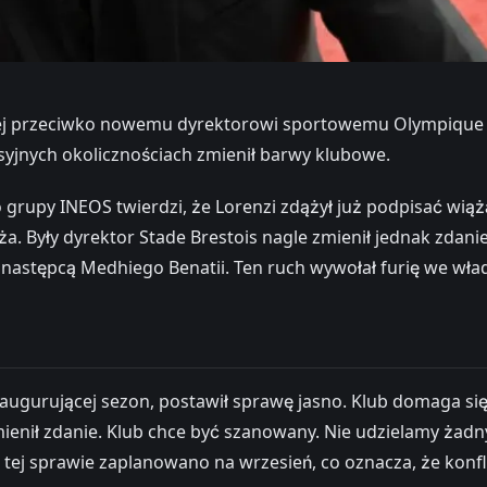
wnej przeciwko nowemu dyrektorowi sportowemu Olympique M
yjnych okolicznościach zmienił barwy klubowe.
grupy INEOS twierdzi, że Lorenzi zdążył już podpisać wiążą
. Były dyrektor Stade Brestois nagle zmienił jednak zdanie
następcą Medhiego Benatii. Ten ruch wywołał furię we władz
augurującej sezon, postawił sprawę jasno. Klub domaga si
enił zdanie. Klub chce być szanowany. Nie udzielamy żadny
ej sprawie zaplanowano na wrzesień, co oznacza, że konfl