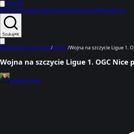
SPORT
1
Newsy
Ekstraklasa
Typy
Transmisje
Transfery
Wideo
Skróty
Szukaj
⌘K
Wiadomości sportowe
/
Newsy
/
Wojna na szczycie Ligue 1. 
Wojna na szczycie Ligue 1. OGC Nice
Jarosław Zając