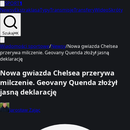
SPORT
1
Newsy
Ekstraklasa
Typy
Transmisje
Transfery
Wideo
Skróty
Szukaj
⌘K
Wiadomości sportowe
/
Newsy
/
Nowa gwiazda Chelsea
przerywa milczenie. Geovany Quenda złożył jasną
deklarację
Nowa gwiazda Chelsea przerywa
milczenie. Geovany Quenda złożył
jasną deklarację
Jarosław Zając