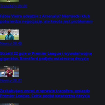
Transfery
09:00
Fábio Vieira odejdzie z Arsenalu? Niemiecki klub
potwierdza negocjacje, ale kwota jest problemem
Newsy
08:48
Strzelił 22 gole w Premier League i wywołał wojnę
gigantów. Brentford podjęło ostateczną decyzję
Newsy
08:31
Zaskakujący zwrot w sprawie transferu gwiazdy
Premier League. Celtic podjął ostateczną decyzję