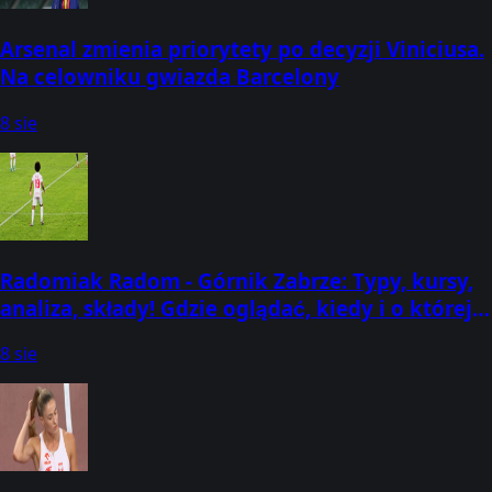
Arsenal zmienia priorytety po decyzji Viniciusa.
Na celowniku gwiazda Barcelony
8 sie
Radomiak Radom - Górnik Zabrze: Typy, kursy,
analiza, składy! Gdzie oglądać, kiedy i o której
godzinie? (08.08.2026) [PKO BP Ekstraklasa]
8 sie