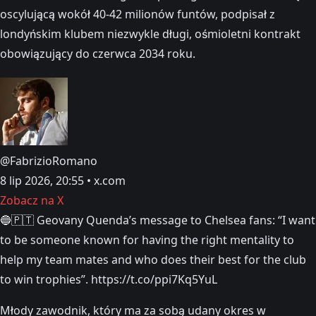
oscylującą wokół 40-42 milionów funtów, podpisał z
londyńskim klubem niezwykle długi, ośmioletni kontrakt
obowiązujący do czerwca 2034 roku.
@FabrizioRomano
8 lip 2026, 20:55 • x.com
Zobacz na X
🔵🇵🇹 Geovany Quenda’s message to Chelsea fans: “I want
to be someone known for having the right mentality to
help my team mates and who does their best for the club
to win trophies”. https://t.co/ppi7Kq5YuL
Młody zawodnik, który ma za sobą udany okres w