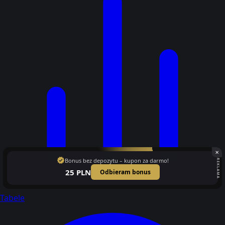
✕
verified
Bonus bez depozytu – kupon za darmo!
REKLAMA
25 PLN
Odbieram bonus
Tabele