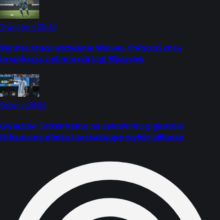
Transfery
08:30
Rennes rzuca wyzwanie Wolves. Francuzi chcą
bramkarza z eliminacji Ligi Mistrzów
Newsy
08:04
Gwiazdor Tottenhamu na celowniku gigantów.
Odrzucona oferta i zaskakujący wybór piłkarza