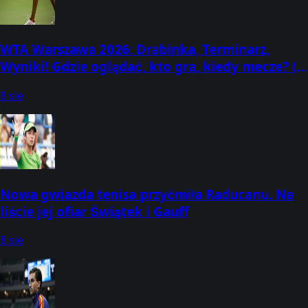
WTA Warszawa 2026: Drabinka, Terminarz,
Wyniki! Gdzie oglądać, kto gra, kiedy mecze? (2-
8 sierpnia) [Warsaw T-Mobile Polish Open]
8 sie
Nowa gwiazda tenisa przyćmiła Raducanu. Na
liście jej ofiar Świątek i Gauff
8 sie