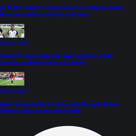
AC Milan walczy o utalentowanego stopera. Ruben
Amorim osobiście dzwonił do Francji
Newsy
16:12
Gwiazdor Juventusu przerywa milczenie. Padły
stanowcze słowa o ucieczce z klubu
Newsy
15:57
Gwiazda mundialu na celowniku Marsylii. Bruno
Génésio czeka na konkretny ruch