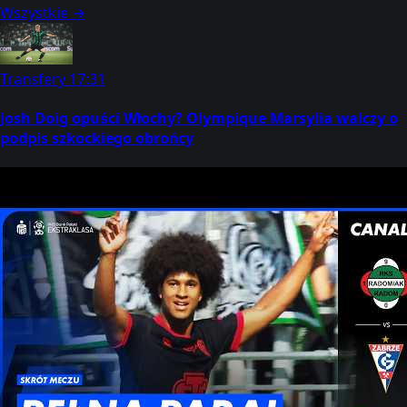
Wszystkie →
Transfery
17:31
Josh Doig opuści Włochy? Olympique Marsylia walczy o
podpis szkockiego obrońcy