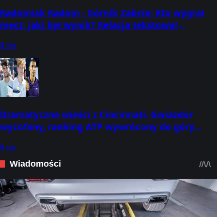
Radomiak Radom - Górnik Zabrze: Kto wygrał
mecz, jaki był wynik? Relacja tekstowa!
(08.08.2026) [PKO BP Ekstraklasa #3]
8 sie
Dramatyczne wieści z Cincinnati. Gwiazdor
wycofany, ranking ATP wywrócony do góry
nogami
8 sie