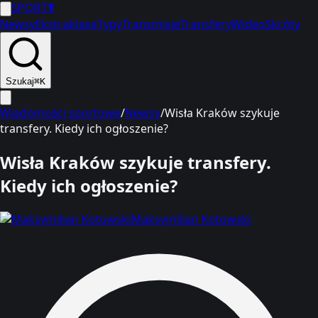
SPORT
1
Newsy
Ekstraklasa
Typy
Transmisje
Transfery
Wideo
Skróty
Szukaj
⌘K
Wiadomości sportowe
/
Newsy
/
Wisła Kraków szykuje
transfery. Kiedy ich ogłoszenie?
Wisła Kraków szykuje transfery.
Kiedy ich ogłoszenie?
Maksymilian Kotowski