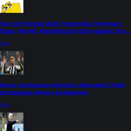
Tour de Pologne 2026: Transmisja, Terminarz,
Etapy, Wyniki, Klasyfikacja! Gdzie oglądać, kto
dziś wygrał? (3-9 sierpnia)
8 sie
Bruno Guimaraes odchodzi z Newcastle. Padły
wzruszające słowa o pożegnaniu
8 sie