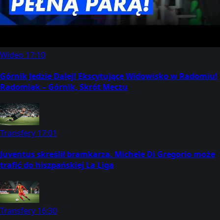
Wideo
17:10
Górnik Jedzie Dalej! Ekscytujące Widowisko w Radomiu!
Radomiak – Górnik, Skrót Meczu
Transfery
17:01
Juventus skreślił bramkarza. Michele Di Gregorio może
trafić do hiszpańskiej La Liga
Transfery
16:30