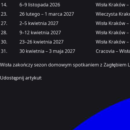
14.
6–9 listopada 2026
Wisła Kraków –
23.
26 lutego – 1 marca 2027
Wieczysta Krak
27.
2–5 kwietnia 2027
Wisła Kraków –
28.
9–12 kwietnia 2027
Wisła Kraków 
30.
23–26 kwietnia 2027
Wisła Kraków –
31.
30 kwietnia – 3 maja 2027
Cracovia – Wis
Wisła zakończy sezon domowym spotkaniem z Zagłębiem Lu
Udostępnij artykuł: