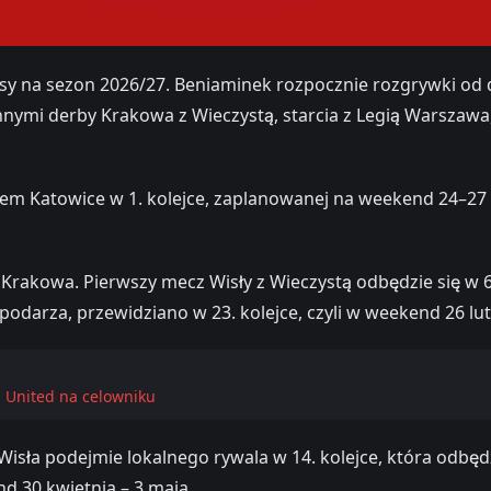
asy na sezon 2026/27. Beniaminek rozpocznie rozgrywki o
innymi derby Krakowa z Wieczystą, starcia z Legią Wars
Katowice w 1. kolejce, zaplanowanej na weekend 24–27 lip
rakowa. Pierwszy mecz Wisły z Wieczystą odbędzie się w 6
odarza, przewidziano w 23. kolejce, czyli w weekend 26 lu
 United na celowniku
Wisła podejmie lokalnego rywala w 14. kolejce, która odbęd
d 30 kwietnia – 3 maja.