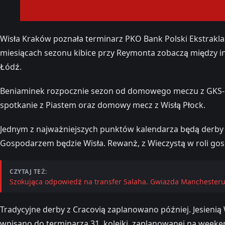
Wisła Kraków poznała terminarz PKO Bank Polski Ekstrakl
miesiącach sezonu kibice przy Reymonta zobaczą między 
Łódź.
Beniaminek rozpocznie sezon od domowego meczu z GKS-em 
spotkanie z Piastem oraz domowy mecz z Wisłą Płock.
Jednym z najważniejszych punktów kalendarza będą derby K
Gospodarzem będzie Wisła. Rewanż, z Wieczystą w roli gosp
CZYTAJ TEŻ:
Szokująca odpowiedź na transfer Salaha. Gwiazda Manchesteru
Tradycyjne derby z Cracovią zaplanowano później. Jesienią 
wpisano do terminarza 31. kolejki, zaplanowanej na weeken