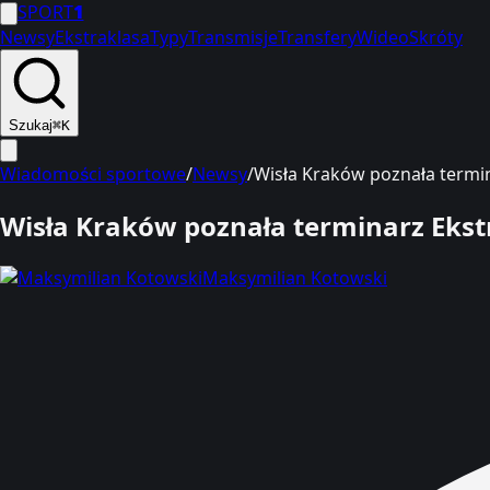
SPORT
1
Newsy
Ekstraklasa
Typy
Transmisje
Transfery
Wideo
Skróty
Szukaj
⌘K
Wiadomości sportowe
/
Newsy
/
Wisła Kraków poznała termina
Wisła Kraków poznała terminarz Ekstra
Maksymilian Kotowski