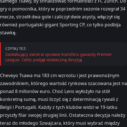
samego Tsawy, by sfinalizować formalności z FC Zürich. Do
gry o pomocnika, który w poprzednim sezonie rozegrał 34
mecze, strzelił dwa gole i zaliczył dwie asysty, włączył się
również portugalski gigant Sporting CP, co tylko podbija
stawkę.
CZYTAJ TEŻ:
Zaskakujący zwrot w sprawie transferu gwiazdy Premier
League. Celtic podjął ostateczną decyzję
Cheveyo Tsawa ma 183 cm wzrostu i jest prawonożnym
zawodnikiem, którego wartość rynkowa szacowana jest na
ponad 8 milionów euro. Choć Lens wyłożyło na stół
konkretną sumę, musi liczyć się z determinacją rywali z
Belgii i Portugalii. Każdy z tych klubów widzi w 19-latku
przyszły filar swojej drugiej linii. Ostateczna decyzja należy
teraz do młodego Szwajcara, który musi wybrać między