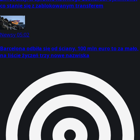
co stanie się z zablokowanym transferem
Newsy
05:02
Barcelona odbiła się od ściany. 100 mln euro to za mało,
na liście życzeń trzy nowe nazwiska