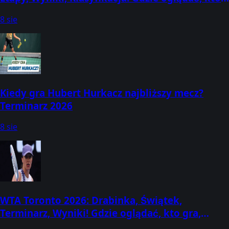
dziś wygrał? (3-9 sierpnia)
8 sie
Kiedy gra Hubert Hurkacz najbliższy mecz?
Terminarz 2026
8 sie
WTA Toronto 2026: Drabinka, Świątek,
Terminarz, Wyniki! Gdzie oglądać, kto gra,
kiedy mecze? (2-13 sierpnia) [Canadian Open]