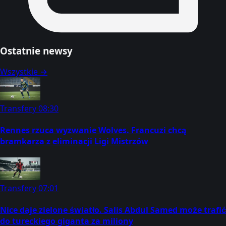
Ostatnie newsy
Wszystkie →
Transfery
08:30
Rennes rzuca wyzwanie Wolves. Francuzi chcą
bramkarza z eliminacji Ligi Mistrzów
Transfery
07:01
Nice daje zielone światło. Salis Abdul Samed może trafić
do tureckiego giganta za miliony