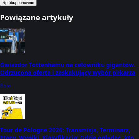
Spróbuj ponownie
Powiązane artykuły
Gwiazdor Tottenhamu na celowniku gigantów.
Odrzucona oferta i zaskakujący wybór piłkarza
8 sie
Tour de Pologne 2026: Transmisja, Terminarz,
Etapy, Wyniki, Klasyfikacja! Gdzie oglądać, kto