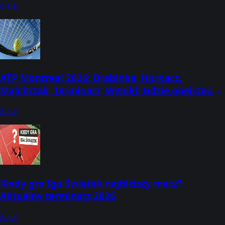
8 sie
ATP Montreal 2026: Drabinka, Hurkacz,
Majchrzak, Terminarz, Wyniki! Gdzie obejrzeć,
kto gra, kiedy mecze? (2-13 sierpnia) [Canadian
8 sie
Open]
Kiedy gra Iga Świątek najbliższy mecz?
Aktualny terminarz 2026
8 sie