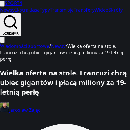
SPORT
1
Newsy
Ekstraklasa
Typy
Transmisje
Transfery
Wideo
Skróty
Szukaj
⌘K
Wiadomości sportowe
/
Newsy
/
Wielka oferta na stole.
Francuzi chcą ubiec gigantów i płacą miliony za 19-letnią
perłę
Wielka oferta na stole. Francuzi chcą
ubiec gigantów i płacą miliony za 19-
letnią perłę
Jarosław Zając