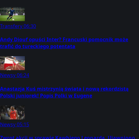
Transfery
06:30
Andy Diouf opuści Inter? Francuski pomocnik może
trafić do tureckiego potentata
Newsy
06:24
Anastazja Kuś mistrzynią świata i nową rekordzistą
Polski juniorek! Popis Polki w Eugene
Newsy
05:15
Zwrot akcji w sprawie Kawhiego Leonarda. Ujawniono,