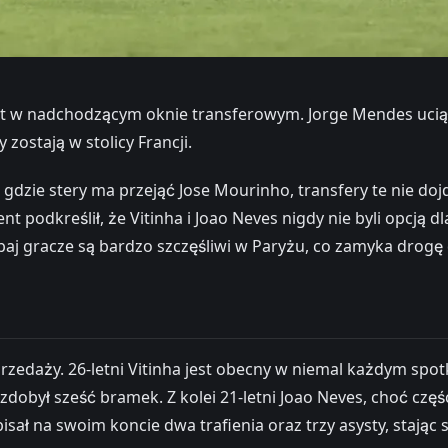
yt w nadchodzącym oknie transferowym. Jorge Mendes uciął 
 zostają w stolicy Francji.
 gdzie stery ma przejąć Jose Mourinho, transfery te nie d
ent podkreślił, że Vitinha i Joao Neves nigdy nie byli opcją
 gracze są bardzo szczęśliwi w Paryżu, co zamyka drogę d
sprzedaży. 26-letni Vitinha jest obecny w niemal każdym spo
zdobył sześć bramek. Z kolei 21-letni Joao Neves, choć cz
sał na swoim koncie dwa trafienia oraz trzy asysty, stając