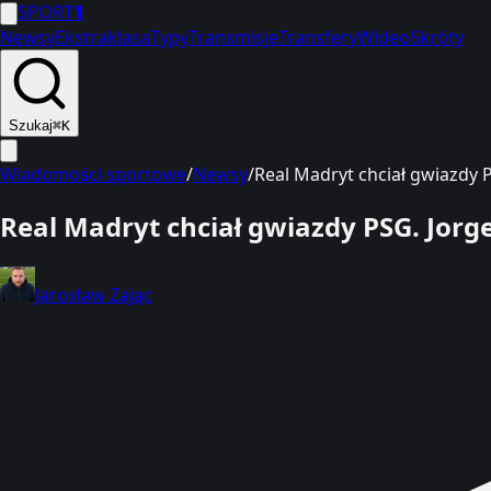
SPORT
1
Newsy
Ekstraklasa
Typy
Transmisje
Transfery
Wideo
Skróty
Szukaj
⌘K
Wiadomości sportowe
/
Newsy
/
Real Madryt chciał gwiazdy P
Real Madryt chciał gwiazdy PSG. Jorge
Jarosław Zając