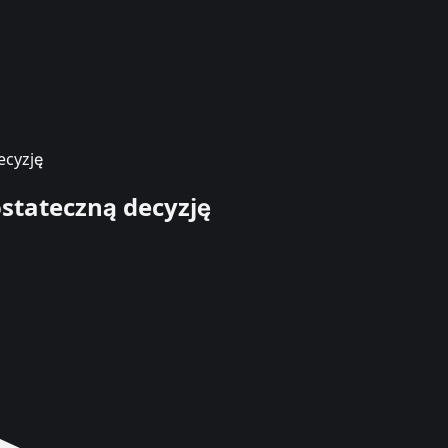
ecyzję
ostateczną decyzję