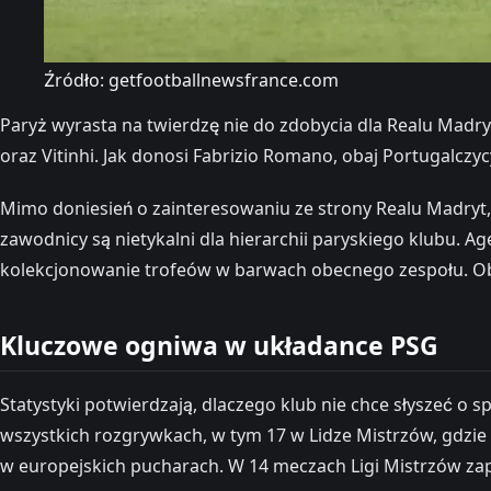
Źródło: getfootballnewsfrance.com
Paryż wyrasta na twierdzę nie do zdobycia dla Realu Madr
oraz Vitinhi. Jak donosi Fabrizio Romano, obaj Portugalczycy
Mimo doniesień o zainteresowaniu ze strony Realu Madryt,
zawodnicy są nietykalni dla hierarchii paryskiego klubu. Ag
kolekcjonowanie trofeów w barwach obecnego zespołu. Obaj
Kluczowe ogniwa w układance PSG
Statystyki potwierdzają, dlaczego klub nie chce słyszeć o 
wszystkich rozgrywkach, w tym 17 w Lidze Mistrzów, gdzie 
w europejskich pucharach. W 14 meczach Ligi Mistrzów zapi