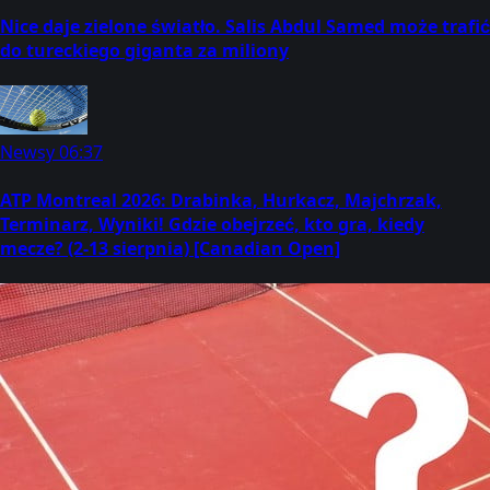
Nice daje zielone światło. Salis Abdul Samed może trafić
do tureckiego giganta za miliony
Newsy
06:37
ATP Montreal 2026: Drabinka, Hurkacz, Majchrzak,
Terminarz, Wyniki! Gdzie obejrzeć, kto gra, kiedy
mecze? (2-13 sierpnia) [Canadian Open]