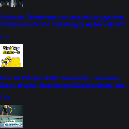
Gwiazdor Tottenhamu na celowniku gigantów.
Odrzucona oferta i zaskakujący wybór piłkarza
8 sie
Tour de Pologne 2026: Transmisja, Terminarz,
Etapy, Wyniki, Klasyfikacja! Gdzie oglądać, kto
dziś wygrał? (3-9 sierpnia)
8 sie