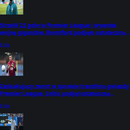
Strzelił 22 gole w Premier League i wywołał
wojnę gigantów. Brentford podjęło ostateczną
decyzję
8 sie
Zaskakujący zwrot w sprawie transferu gwiazdy
Premier League. Celtic podjął ostateczną
decyzję
8 sie