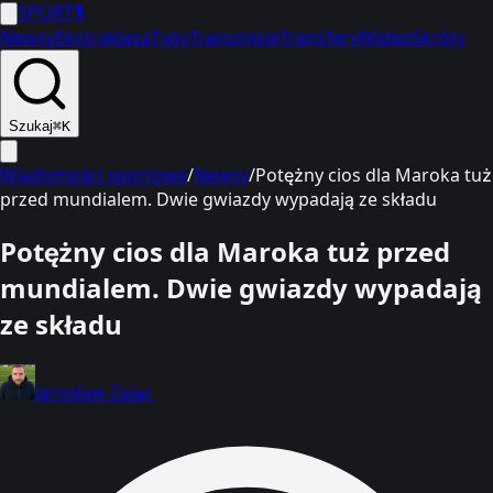
SPORT
1
Newsy
Ekstraklasa
Typy
Transmisje
Transfery
Wideo
Skróty
Szukaj
⌘K
Wiadomości sportowe
/
Newsy
/
Potężny cios dla Maroka tuż
przed mundialem. Dwie gwiazdy wypadają ze składu
Potężny cios dla Maroka tuż przed
mundialem. Dwie gwiazdy wypadają
ze składu
Jarosław Zając