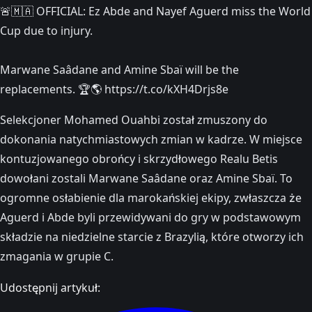
🚨🇲🇦 OFFICIAL: Ez Abde and Nayef Aguerd miss the World
Cup due to injury.
Marwane Saâdane and Amine Sbaï will be the
replacements. 🏆🌎 https://t.co/kXH4Drjs8e
Selekcjoner Mohamed Ouahbi został zmuszony do
dokonania natychmiastowych zmian w kadrze. W miejsce
kontuzjowanego obrońcy i skrzydłowego Realu Betis
dowołani zostali Marwane Saâdane oraz Amine Sbaï. To
ogromne osłabienie dla marokańskiej ekipy, zwłaszcza że
Aguerd i Abde byli przewidywani do gry w podstawowym
składzie na niedzielne starcie z Brazylią, które otworzy ich
zmagania w grupie C.
Udostępnij artykuł: