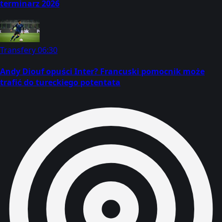
terminarz 2026
Transfery
06:30
Andy Diouf opuści Inter? Francuski pomocnik może
trafić do tureckiego potentata